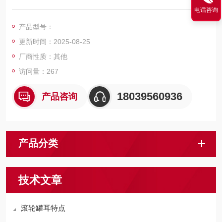
置。其作用是既可作为罐笼沿罐道运行的导向轮，又可连接罐笼
电话咨询
与罐道，并传递罐笼与罐道间的作用力。它既是罐笼平稳运行的
产品型号：
装置，又是影响井筒装备工作。聚氨酯滚轮罐耳胶圈 多种罐笼配
更新时间：2025-08-25
件
厂商性质：其他
访问量：267
18039560936
产品咨询
产品分类
技术文章
滚轮罐耳特点