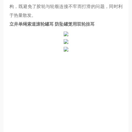
构，既避免了胶轮与轮毂连接不牢而打滑的问题，同时利
于热量散发。
立井单绳索道滚轮罐耳 防坠罐笼用双轮挂耳