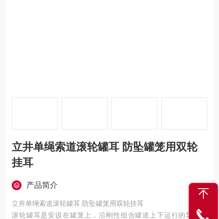
立井单绳索道滚轮罐耳 防坠罐笼用双轮
挂耳
产品简介
立井单绳索道滚轮罐耳 防坠罐笼用双轮挂耳
滚轮罐耳是安设在罐笼上，沿刚性组合罐道上下运行的导向装