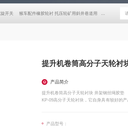
螺旋开关
猴车配件橡胶轮衬 托压轮矿用斜井巷道用
矿用本安型行
提升机卷筒高分子天轮衬块
产品简介
提升机卷筒高分子天轮衬块 井架钢丝绳胶垫
KP-09高分子天轮衬块，它自身具有较好
使用周期。是目前天轮衬垫较为理想的材质选
的，并可保持高分子材料的性能。
产品型号：