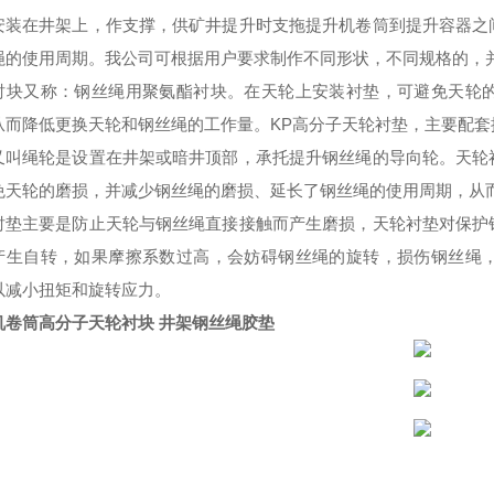
安装在井架上，作支撑，供矿井提升时支拖提升机卷筒到提升容器之
绳的使用
周期
。
我公司可根据用户要求制作不同形状
，
不同规格的
，
衬块又称：钢丝绳用聚氨酯衬块。在天轮上安装衬垫，可避免天轮
从而降低更换天轮和钢丝绳的工作量。
KP高分子天轮衬垫，主要配
又叫绳轮是设置在井架或暗井顶部，承托提升钢丝绳的导向轮。
天轮
免天轮的磨损，并减少钢丝绳的磨损、延长
了
钢丝绳的使用
周期
，从
衬垫主要是防止天轮与钢丝绳直接接触而产生磨损
，
天轮衬垫对保护
产生自转
，
如果摩擦系数过高
，
会妨碍钢丝绳的旋转
，
损伤钢丝绳
以减小扭矩和旋转应力。
机卷筒高分子天轮衬块 井架钢丝绳胶垫