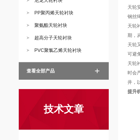
尼龙天轮衬块
天轮
PP聚丙烯天轮衬块
钢丝
聚氨酯天轮衬块
天轮
期，
超高分子天轮衬块
天轮
PVC聚氯乙烯天轮衬块
可避
天轮
查看全部产品
时会
井
，
提升
技术文章