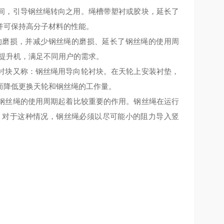
间，引导钢丝绳转向之用。绳槽带塑衬或胶块，
延长了
并可保持高分子材料的性能
。
的磨损，并减少钢丝绳的磨损、延长了钢丝绳的使用周
套提升机，满足不同用户的需求。
衬块又称：钢丝绳用导向轮衬块。在天轮上安装衬垫，
而降低更换天轮和钢丝绳的工作量。
钢丝绳的
使用周期
起
着比较
重要的作用
。
钢丝绳在运行
，
对于这种情况
，
钢丝绳必须以尽可能小的阻力导入竖