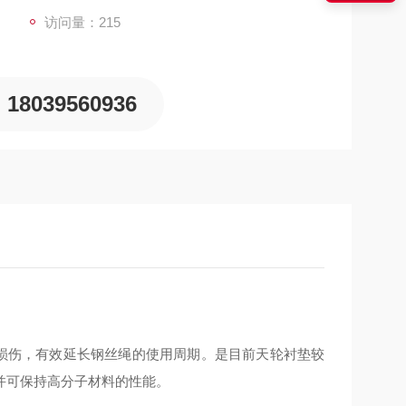
访问量：215
18039560936
损伤
，
有效延长钢丝绳的使用
周期
。是目前天轮衬垫
较
并可保持高分子材料的性能
。