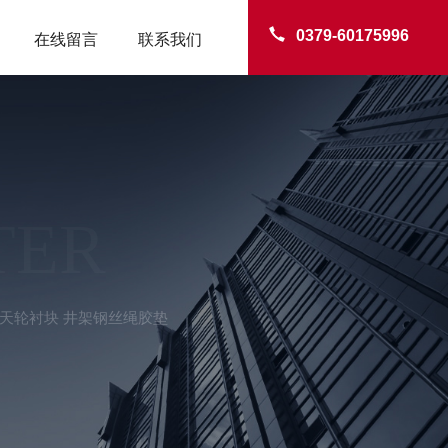
0379-60175996
在线留言
联系我们
TER
天轮衬块 井架钢丝绳胶垫