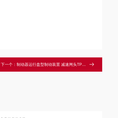
下一个：
制动器运行盘型制动装置 减速闸头TP1-80型