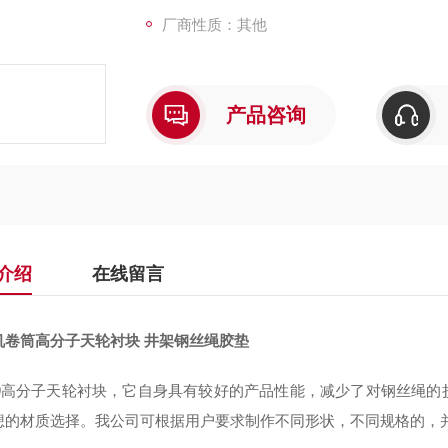
厂商性质：其他
产品咨询
介绍
在线留言
机卷筒高分子天轮衬块 井架钢丝绳胶垫
09高分子
天轮衬块，
它自身具有
较好
的产品性能
，
减少了对钢丝绳的
想的材质选择。我公司可根据用户要求制作不同形状
，
不同规格的
，