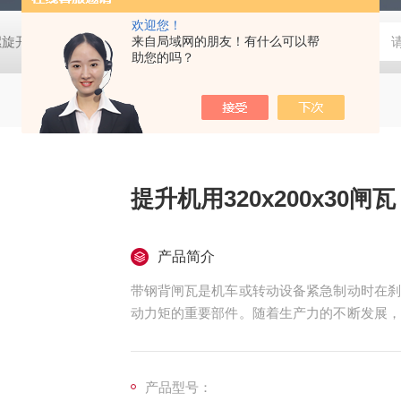
欢迎您！
螺旋开关
猴车配件橡胶轮衬 托压轮矿用斜井巷道用
来自局域网的朋友！有什么可以帮
矿用本安型行
助您的吗？
提升机用320x200x30
产品简介
带钢背闸瓦是机车或转动设备紧急制动时在刹
动力矩的重要部件。随着生产力的不断发展，
积更大，且采用钢背补强，以避免闸瓦材料本身强
器摩擦片
产品型号：