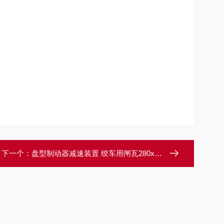
下一个：
盘型制动器减速装置 绞车用闸瓦280x205x22