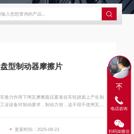
程开关KHXC24 井下机电设备
便携式移动液压系统总成 提升机
闸瓦 盘型制动器摩擦片
车推力作用下闸瓦摩擦面压紧靠在车轮踏面上产生制
工业设备对制动要求，制动力矩，这不得不使闸瓦面
电话咨询
度的不足。提升机用320x200x30闸瓦 盘型制动
更新时间：2025-08-23
扫码加微信