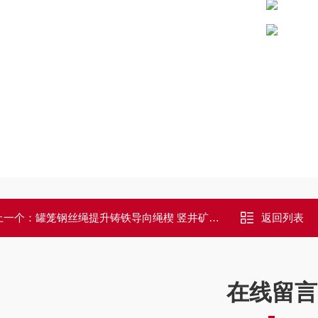
上一个：
罐笼钢丝绳提升铸铁导向绳楔 竖井矿用护套
返回列表
在线留言