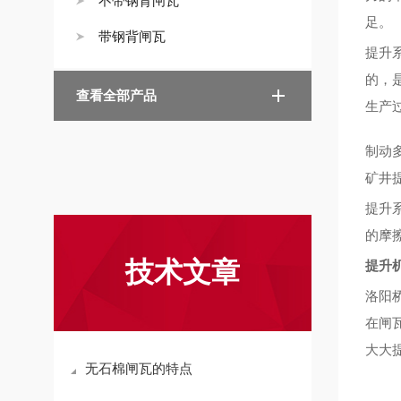
不带钢背闸瓦
足。
带钢背闸瓦
提升
的，
查看全部产品
生产
制动
矿井
提升
的摩
技术文章
提升机
洛阳
在闸
大大
无石棉闸瓦的特点