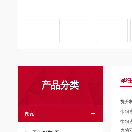
详细
产品分类
提升机
带钢
闸瓦
带钢
力的