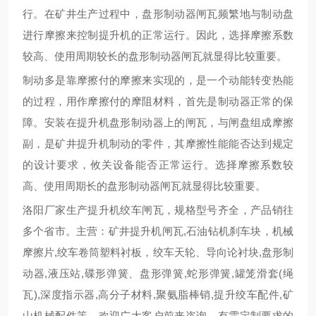
行
。在矿井生产过程中，盘形制动器闸瓦频繁地与制动盘
进行摩擦来控制提升机的正常运行
。
因此，选择摩擦系数
较
高、使用周期
较
长的盘形制动器闸瓦就显得
比较
重要。
制动多是靠摩擦付的摩擦来实现的，是一个动能转变热能
的过程，用作摩擦付的摩阻材料，首先是制动器
正常的保
障
。安装在提升机盘形制动器上的闸瓦，与闸盘组成摩擦
副，是矿井提升机制动的零件，其摩擦性能能否达到规定
的设计要求，攸关设备
能否正常运行
。选择摩擦系数
较
高、使用周期长的盘形制动器闸瓦就显得
比较
重要。
洛阳厂家
生产
提升机绞车闸瓦，规格型号齐全
，产品销往
多个省市
。主营：矿井提升机闸瓦,石油钻机刹车块
，
机械
摩擦片,绞车卷筒塑料衬板
，
绞车天轮、导向论衬块,盘形制
动器,液压站,碟形弹簧、盘形弹簧,蛇形弹簧,罐笼滑套(绳
瓦),深度指示器,高分子材料,聚氨脂棒销,提升绞车配件,矿
山机械配件等，欢迎广大客户前来咨询，有
需定制
要求的