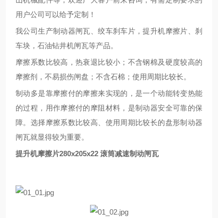
用户公司可以给予定制！
我公司生产制动器闸瓦、绞车刹车片，提升机摩擦片、刹
车块，石油钻井机闸瓦等产品。
摩擦系数
比较
高，热衰退
比较
小；不含钢棉及硬度
较高的
摩擦剂，不易损伤闸盘；不含石棉；使用周期
比较
长。
制动多是靠摩擦付的摩擦来实现的，是一个动能转变热能
的过程，用作摩擦付的摩阻材料，是制动器安全可靠的
保
障
。选择摩擦系数
比较
高、使用周期
比较
长的盘形制动器
闸瓦就显得
较
为重要。
提升机摩擦片280x205x22 滚筒减速制动闸瓦