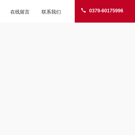
0379-60175996
在线留言
联系我们
TER
氨酯胶圈导向装置