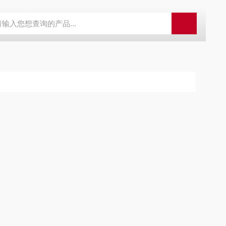
程开关KHXC24 井下机电设备
便携式移动液压系统总成 提升机