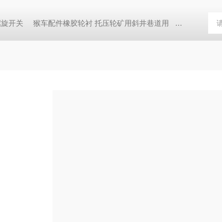
螺旋开关
猴车配件橡胶轮衬 托压轮矿用斜井巷道用
矿用本安型行