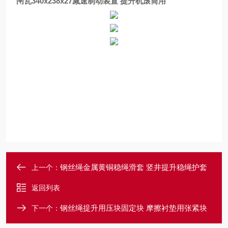
闸瓦340x238x27减速制动装置 提升机滚筒用
钢丝绳金属黄铜稳绳滑套 竖井提升稳绳护套
上一个：
返回列表
钢丝绳提升用压块固定块 摩擦衬垫用张紧块
下一个：