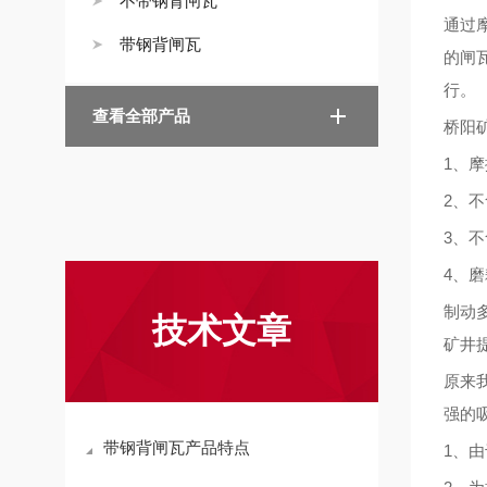
不带钢背闸瓦
通过
带钢背闸瓦
的闸
行。
查看全部产品
桥阳
1、
2、
3、
4、磨
制动
技术文章
矿井
原来
强的
带钢背闸瓦产品特点
1、