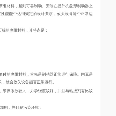
摩阻材料，
起到
可靠制动。安装在提升机盘形制动器上
擦性能能否达到规定的设计要求，攸关设备
能否正常运
石棉的摩阻材料，其特点是：
擦付的摩阻材料，首先是制动器
正常运行保障
。闸瓦是
求，就会
攸关
设备
能否正常运行
。
，摩擦系数
较
大，力学强度
较
好，并且与粘接剂有
比较
加剧，并且
易
污染环境；