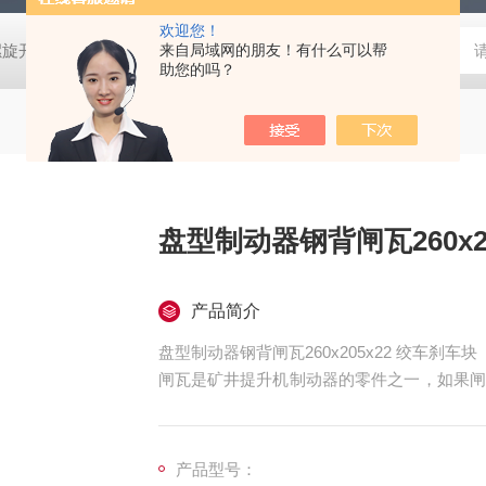
欢迎您！
螺旋开关
猴车配件橡胶轮衬 托压轮矿用斜井巷道用
来自局域网的朋友！有什么可以帮
矿用本安型行
助您的吗？
盘型制动器钢背闸瓦260x2
产品简介
盘型制动器钢背闸瓦260x205x22 绞车刹车块
闸瓦是矿井提升机制动器的零件之一，如果闸
常运行。在矿井生产过程中，盘形制动器闸瓦
产品型号：