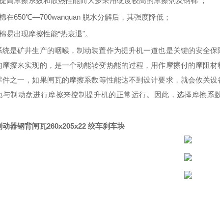
为提高摩擦系数和散热性能而大多采用硬度
较高的
摩擦剂及钢棉
；
棉在650℃—700wanquan 脱水分解后，其强度降低；
棉易出现摩擦性能“热衰退"。
系统是矿井生产的咽喉，制动装置作为提升机一道也是关键的安全保
的摩擦来实现的，是一个动能转变热能的过程，用作摩擦付的摩阻材
零件
之一
，如果闸瓦的摩擦系数等性能达不到设计要求，就会
攸关
设
地与制动盘进行摩擦来控制提升机的正常运行
。
因此，选择摩擦系
动器钢背闸瓦260x205x22 绞车刹车块