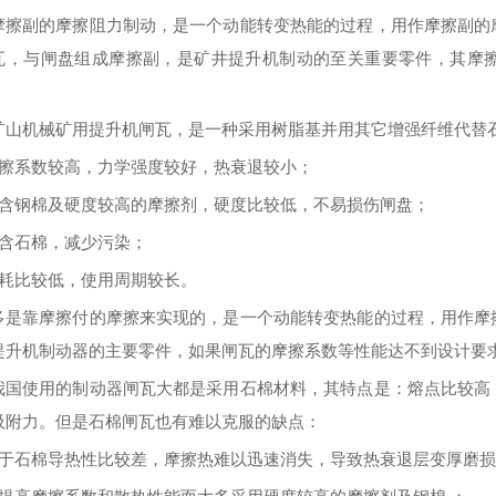
摩擦副的摩擦阻力制动，是一个动能转变热能的过程，用作摩擦副的
瓦，与闸盘组成摩擦副，是矿井提升机制动的至关重要零件，其摩
矿山机械矿用提升机闸瓦，是一种采用树脂基并用其它增强纤维代替
摩擦系数
较
高，力学强度
较
好，热衰退
较
小；
不含钢棉及硬度
较高的
摩擦剂，硬度
比较
低，不易损伤闸盘；
不含石棉，
减少污染
；
耗
比较
低，使用周期
较长
。
多是靠摩擦付的摩擦来实现的，是一个动能转变热能的过程，用作摩
提升机制动器的主要零件，如果闸瓦的摩擦系数
等性能
达不到设计要
我国使用的制动器闸瓦大都是采用石棉材料，其特点是：熔点
比较
高
吸附力。但是石棉闸瓦也有难以克服的缺点：
由于石棉导热性
比较
差，摩擦热难以迅速消失，导致热衰退层变厚磨损