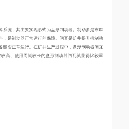
障系统，其主要实现形式为盘形制动器。制动多是靠摩
料，是制动器
正常运行的保障
。闸瓦是矿井提升机制动
备
能否正常运行
。在矿井生产过程中，盘形制动器闸瓦
数
较
高、使用周期
较
长的盘形制动器闸瓦就显得
比较
重