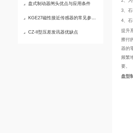
2、
盘式制动器闸头优点与应用条件
3、石
KGE27磁性接近传感器的常见参数及功能说明
4、石
提升
CZ-II型压差发讯器优缺点
擦付
器的
频繁
要。
盘型制