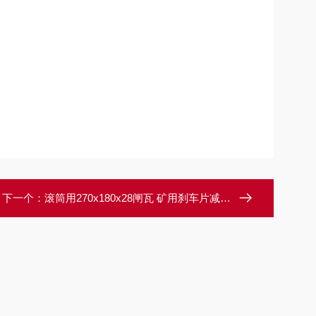
下一个：
滚筒用270x180x28闸瓦 矿用刹车片减速装置