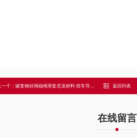
上一个：
罐笼钢丝绳稳绳滑套尼龙材料 绞车导向管套
返回列表
在线留言