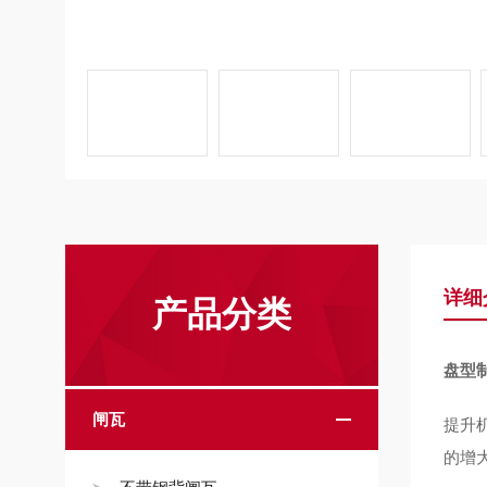
详细
产品分类
盘型制
闸瓦
提升
的增