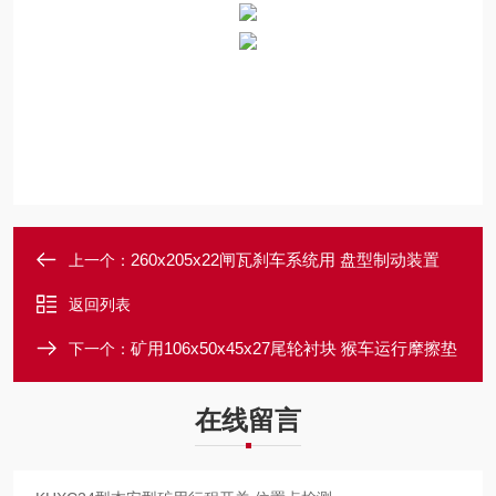
260x205x22闸瓦刹车系统用 盘型制动装置
上一个：
返回列表
矿用106x50x45x27尾轮衬块 猴车运行摩擦垫
下一个：
在线留言