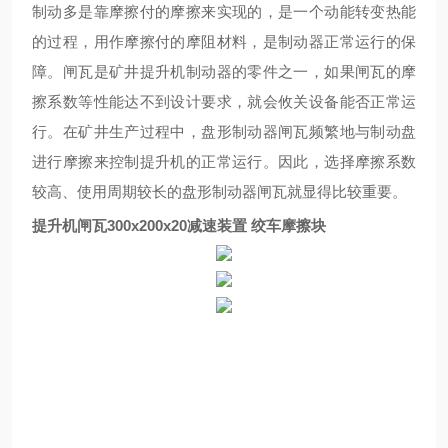
制动多是靠摩擦付的摩擦来实现的，是一个动能转变热能
的过程，用作摩擦付的摩阻材料，是制动器
正常运行的保
障
。闸瓦是矿井提升机制动器的零件
之一
，如果闸瓦的摩
擦系数等性能达不到设计要求，就会
攸关
设备
能否正常运
行
。在矿井生产过程中，盘形制动器闸瓦频繁地与制动盘
进行摩擦来控制提升机的正常运行
。
因此，选择摩擦系数
较
高、使用周期
较
长的盘形制动器闸瓦就显得
比较
重要。
提升机闸瓦300x200x20减速装置 绞车摩擦块