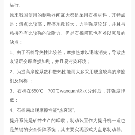
运行
。
原来我国使用的制动器闸瓦大都是采用石棉材料，其特点
是：熔点
比较
高，摩擦系数
较
大，力学强度
较
好，并且与
粘接剂有
比较
强的吸附力。但是石棉闸瓦也有难以克服的
缺点：
1、由于石棉导热性
比较
差，摩擦热难以迅速消失，导致热
衰退层变厚磨损加剧，并且
易
污染环境；
2、为提高摩擦系数和散热性能而大多采用硬度
较高的
摩擦
剂及钢棉
；
3、石棉在650℃—700℃wanquan脱水分解后，其强度降
低；
4、石棉易出现摩擦性能“热衰退"。
提升系统是矿井生产的咽喉，制动装置作为提升机一道也
是关键的安全保障系统，其主要实现形式为盘形制动器。