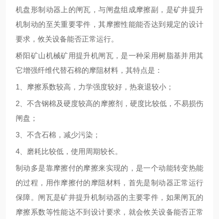
机盘形制动器上的闸瓦，与闸盘组成摩擦副，是矿井提升
机制动的至关重要零件，其摩擦性能能否达到规定的设计
要求，攸关设备
能否正常运行。
桥阳矿山机械矿用提升机闸瓦，是一种采用树脂基并用其
它增强纤维代替石棉的摩阻材料，其特点是：
1、摩擦系数
较
高，力学强度
较
好，热衰退
较
小；
2、不含钢棉及硬度
较高的
摩擦剂，硬度
比较
低，不易损伤
闸盘；
3、不含石棉，
减少污染
；
4、磨耗
比较
低，使用周期
较长
。
制动多是靠摩擦付的摩擦来实现的，是一个动能转变热能
的过程，用作摩擦付的摩阻材料，首先是制动器
正常运行
保障
。闸瓦是矿井提升机制动器的主要零件，如果闸瓦的
摩擦系数
等性能
达不到设计要求，就会
攸关
设备
能否正常