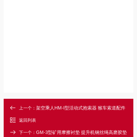
架空乘人HM-I型活动式抱索器 猴车索道配件
上一个：
返回列表
GM-3型矿用摩擦衬垫 提升机钢丝绳高磨胶垫
下一个：