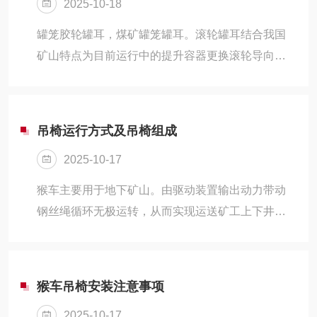
2025-10-18
下的猴车上的配件，主要起到托绳的作用。它适用
于长距离巷道人员和货物的运输，能够实现人员静
罐笼胶轮罐耳，煤矿罐笼罐耳。滚轮罐耳结合我国
止上下车和大角度的水平转弯。单托轮的规格多
矿山特点为目前运行中的提升容器更换滚轮导向装
样，按直径可分为ø180、ø200、ø240等，按用途
置提供了便利条件，罐笼一般用于矿井的副井提
可分为适用于固定抱索器、活动式...
升，作提升人员、矿石、设备、材料等。罐笼上必
须配置适合该罐笼及井筒罐道条件的滚轮罐耳。滚
吊椅运行方式及吊椅组成
轮罐耳为一种立井提升容器用滚轮罐耳，其结构由
2025-10-17
底座、摆转臂、滚轮、缓冲器组成；滚轮罐耳结合
我国矿山特点为目前运行中的提升容器更换滚轮导
猴车主要用于地下矿山。由驱动装置输出动力带动
向装置提供了便利条件，广泛应用与矿山，煤炭等
钢丝绳循环无极运转，从而实现运送矿工上下井，
工业生产部门。聚氨酯胶轮压铸在带通风孔的轮辐
以求缩短矿工上、下井的时间和减少矿工的体力消
上，轮辐又与带通风的轮毂通过螺栓连接在一起...
耗。无人乘坐时系统在运行1.5倍的行程后自动停
机，实现避免在无人乘坐时空驶运行。猴车吊椅为
猴车吊椅安装注意事项
猴车即架空乘人装置人员乘坐的椅子，安装于矿井
2025-10-17