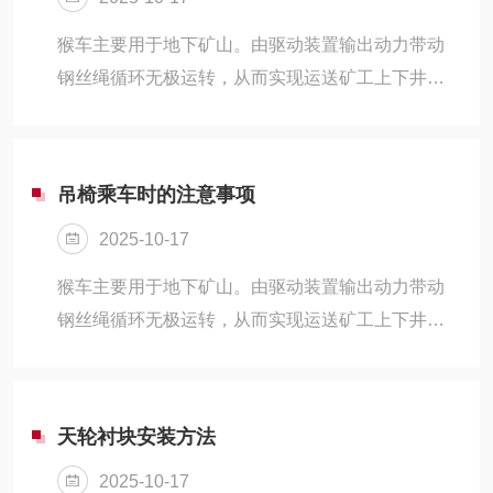
猴车钢丝绳下。猴车吊椅采用优质无缝钢管为原料
加工而成，规格从1300mm-2250mm。猴车吊椅具
猴车主要用于地下矿山。由驱动装置输出动力带动
有维护工作量小、节约能源、效率高等优点。吊椅
钢丝绳循环无极运转，从而实现运送矿工上下井，
有固定式、活动式、舒适型、可换向型、弹簧座
以求缩短矿工上、下井的时间和减少矿工的体力消
椅、豪华座椅等各种型号，乘人吊...
耗。无人乘坐时系统在运行1.5倍的行程后自动停
机，实现避免在无人乘坐时空驶运行。安装注意事
吊椅乘车时的注意事项
项：确定牵引钢丝绳离地、巷道边的安全距离，钢
2025-10-17
丝绳离地的距离：吊椅的高度+安全距离300毫米，
吊椅离巷道边是700毫米，牵引钢丝绳离巷道上侧面
猴车主要用于地下矿山。由驱动装置输出动力带动
最小为250毫米。乘人吊椅设计符合人机工程学原
钢丝绳循环无极运转，从而实现运送矿工上下井，
理，造型美观、乘坐舒适，人员上下方便，每个座
以求缩短矿工上、下井的时间和减少矿工的体力消
椅之间的距离不得小于5m。
耗。无人乘坐时系统在运行1.5倍的行程后自动停
机，实现避免在无人乘坐时空驶运行。安装注意事
天轮衬块安装方法
项：确定牵引钢丝绳离地、巷道边的安全距离，钢
2025-10-17
丝绳离地的距离：吊椅的高度+安全距离300毫米，