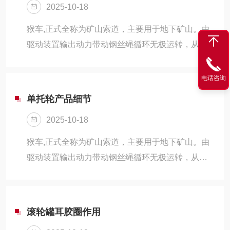
2025-10-18
猴车,正式全称为矿山索道，主要用于地下矿山。由
驱动装置输出动力带动钢丝绳循环无极运转，从而
实现运送矿工上下井，以求缩短矿工上、下井的时
间和减少矿工的体力消耗。其主要由驱动装置、乘
电话咨询
人装置、回绳装置、张紧装置和电控系统组成。档
单托轮产品细节
边型单托轮吊架用于固定和大坡度可摘挂抱索器用
2025-10-18
托绳轮。在变坡点处配合圆孔和腰形孔实现上下无
级可调，直线段吊架同样配置2/3左右的无级可调吊
猴车,正式全称为矿山索道，主要用于地下矿山。由
架，便于现场安装，满足巷道多变的环境要求，档
驱动装置输出动力带动钢丝绳循环无极运转，从而
边型吊架可固定单托轮、双托轮和托压轮，此结构
实现运送矿工上下井，以求缩短矿工上、下井的时
多用于钢丝绳间距较宽的设备。
间和减少矿工的体力消耗。其主要由驱动装置、乘
人装置、回绳装置、张紧装置和电控系统组成。矿
滚轮罐耳胶圈作用
用猴车单托轮，也称为托绳轮，是安装在矿山斜井