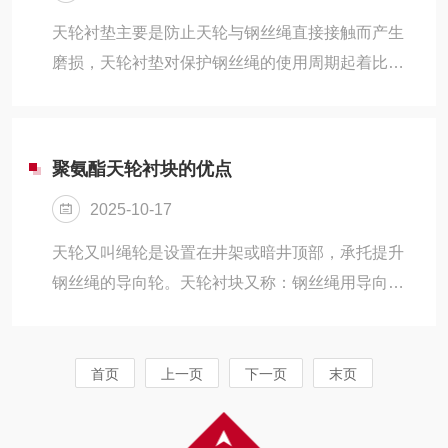
吊椅离巷道边是700毫米，牵引钢丝绳离巷道上侧面
天轮衬垫主要是防止天轮与钢丝绳直接接触而产生
最小为250毫米。乘人吊椅设计符合人机工程学原
磨损，天轮衬垫对保护钢丝绳的使用周期起着比较
理，造型美观、乘坐舒适，人员上下方便，每个座
重要的作用。钢丝绳在运行时会产生自转，如果摩
椅之间的距离不得小于5m。
擦系数过高，会妨碍钢丝绳的旋转，损伤钢丝绳，
对于这种情况，钢丝绳必须以尽可能小的阻力导入
聚氨酯天轮衬块的优点
竖井，以减小扭矩和旋转应力。更换安装新的天轮
2025-10-17
衬块时应该注意：1、衬块应清洁，不得有油迹。
2、衬块安装应紧贴筒壳和衬槽，天轮焊缝不应垫住
天轮又叫绳轮是设置在井架或暗井顶部，承托提升
衬块，衬块沿衬块长度方向的两端应压紧，严禁天
钢丝绳的导向轮。天轮衬块又称：钢丝绳用导向轮
轮衬块在任何方向上有松动。3、2个半衬块必须保
衬块。在天轮上安装衬垫，可避免天轮的磨损，并
持高低一致，紧密接触，不得出现前后不...
减少钢丝绳的磨损、延长了钢丝绳的使用周期，从
而降低更换天轮和钢丝绳的工作量。聚氨酯天轮衬
首页
上一页
下一页
末页
块的优点包括：1、磨损性能：聚氨酯天轮衬块具有
高耐磨性能，可以显著延长钢丝绳的使用寿命。2、