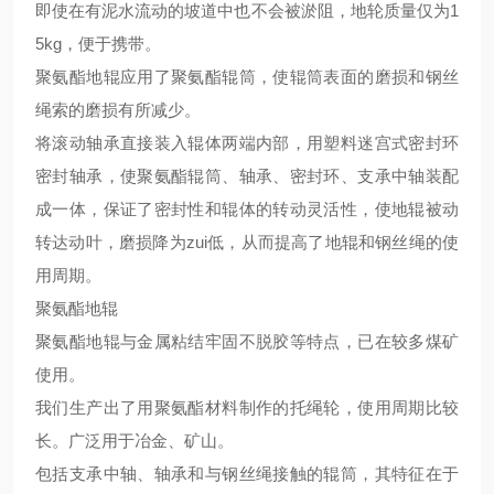
即使在有泥水流动的坡道中也不会被淤阻，地轮质量仅为
1
5kg，便于携带。
聚氨酯地辊应用了聚氨酯辊筒，使辊筒表面的磨损和钢丝
绳索的磨损
有所
减少
。
将滚动轴承直接装入辊体两端内部，用塑料迷宫式密封环
密封轴承，使聚氨酯辊筒、轴承、密封环、支承中轴装配
成一体，保证了密封性和辊体的转动灵活性，使地辊被动
转达动叶，磨损降为
zui
低，从而提高了地辊和钢丝绳的使
用
周期。
聚氨酯地辊
聚氨酯地辊与金属粘结牢固不脱胶等特点，已在
较
多煤矿
使用。
我们
生产
出了用聚氨酯材料制作的托绳轮，
使用周期比较
长。广泛用于冶金、矿山。
包括支承中轴、轴承和与钢丝绳接触的辊筒，其特征在于