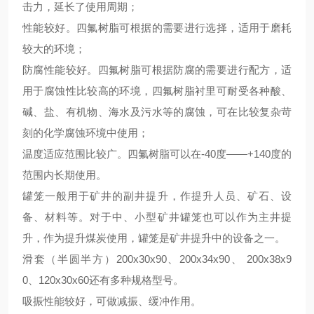
击力，
延长了
使用
周期
；
性能
较好。
四氟树脂可根据的需要进行选择，适用于磨耗
较
大的环境；
防腐性能
较
好
。
四氟树脂可根据防腐的需要进行配方，适
用于腐蚀性
比较
高的环境
，
四氟树脂衬里可耐受各种酸、
碱、盐、有机物、海水及污水等的腐蚀，可在
比较
复杂苛
刻的化学腐蚀环境中使用；
温度适应范围
比较
广
。
四氟树脂可以在
-40度——+140度的
范围内长期使用
。
罐笼一般用于矿井的副井提升，作提升人员、矿石、设
备、材料等。对于中、小型矿井罐笼也可以作为主井提
升，作为提升煤炭使用，罐笼是矿井提升中的设备之一。
滑套（半圆半方）
200
x
30
x
90、200
x
34
x
90、 200
x
38
x
9
0、120
x
30
x
60还有多种规格型号。
吸振性能
较好
，可做减振、缓冲作用。