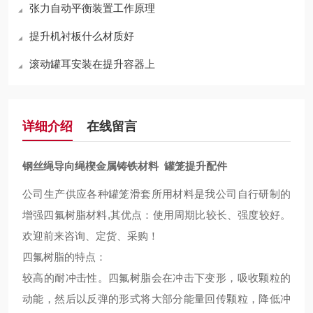
张力自动平衡装置工作原理
提升机衬板什么材质好
滚动罐耳安装在提升容器上
详细介绍
在线留言
钢丝绳导向绳楔金属铸铁材料 罐笼提升配件
公司生产供应各种罐笼滑套所用材料是我公司自行研制的
增强四氟树脂材料
,其优点：
使用周期比较
长、强度
较好
。
欢迎前来咨询、定货、采购！
四氟树脂的特点：
较
高的耐冲击性
。
四氟树脂会在冲击下变形，吸收颗粒的
动能，然后以反弹的形式将大部分能量回传颗粒，降低冲