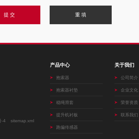
产品中心
关于我们
抱索器
公司简介
抱索器衬垫
企业文化
稳绳滑套
荣誉资质
提升机衬板
联系我们
号-4
sitemap.xml
跑偏传感器