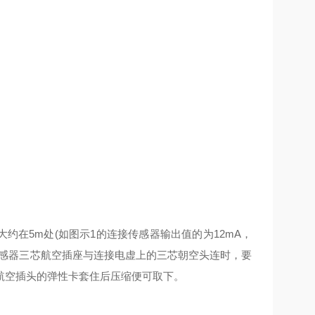
约在5m处(如图示1的连接传感器输出值的为12mA，
传感器三芯航空插座与连接电虚上的三芯朝空头连时，要
航空插头的弹性卡套住后压缩便可取下。