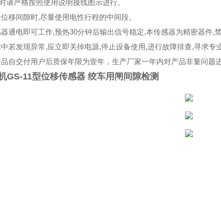
线时请严格按照使用说明接线图示进行。
测量位移间隙时,尽量使用电性行程的中间段。
传感器通电即可工作,预热30分钟后输出信号稳定,本传感器为精密器件,
使用中若发现异常,应立即关掉电源,停止设备使用,进行故障排查,寻求专
本产品自交付用户后质保年限为壹年，生产厂家一年内对产品非量问题
机GS-11型位移传感器 绞车用闸间隙检测