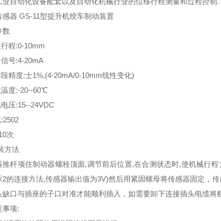
工业自动化设备配套以及自动化机械行业的位移行程测量和过程控制.
感器 GS-11型提升机绞车制动装置
参数
行程:0-10mm
信号:4-20mA
段精度:士1%,(4-20mA/0-10mm线性变化)
温度:-20--60℃
电压:15--24VDC
:2502
x10次
装方法
器推杆项住制动器螺栓顶面,调节前后位置,在合测状态时,使机械行程大
示2的连接方法,传感器输出值为3V)然后用紧固螺母将传感器固定，
头缺口与插座的子口对准才能顺利插入，如需要卸下连接插头电缆将
事项: