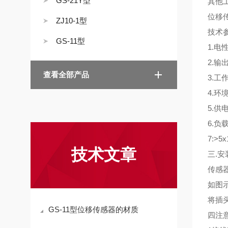
GS-21Y型
其他
位移传
ZJ10-1型
技术
GS-11型
1.电性
2.输出
查看全部产品
3.工作
4.环境
5.供电
6.负载
7:>5
技术文章
三.安
传感
如图
将插
GS-11型位移传感器的材质
四注意