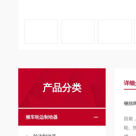
详细
产品分类
钢丝
猴车轮边制动器
目前
轮、