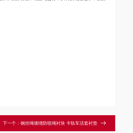
下一个：
钢丝绳缠绕防咬绳衬块 卡轨车活套衬垫