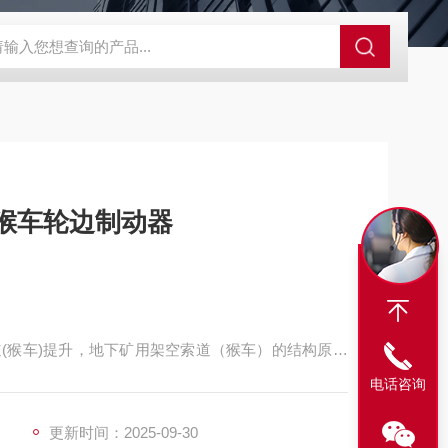
程开关KHXC24 井下机电设备
便携式移动液压系统总成 提升机
道制动装置 矿用猴车轮边制动器
(猴车)提升，地下矿用架空索道（猴车）的结构原理
迂回轮上并经张紧装置拉紧后，由驱动装置输出动力
电话咨询
的原理。
更新时间：2025-09-30