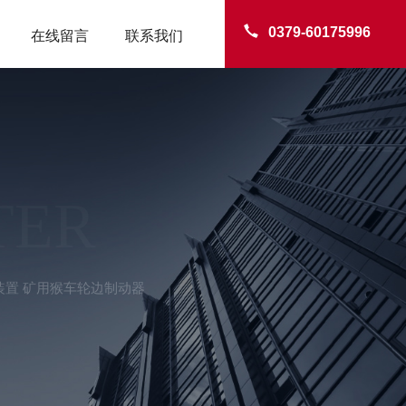
0379-60175996
在线留言
联系我们
TER
装置 矿用猴车轮边制动器