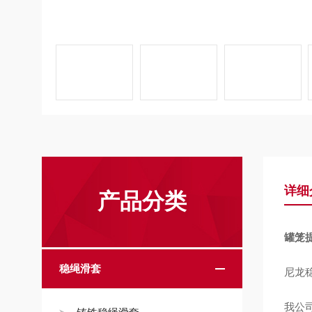
详细
产品分类
罐笼
稳绳滑套
尼龙
我公