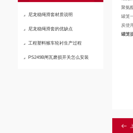
聚氨
尼龙稳绳滑套材质说明
罐笼
炭使
尼龙稳绳滑套的优缺点
罐笼
工程塑料猴车轮衬生产过程
PS249B闸瓦磨损开关怎么安装