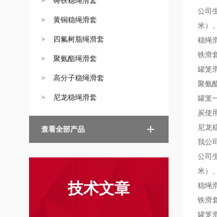
铸铁稳绳滑套
公司
黄铜稳绳滑套
米）
四氟树脂绳滑套
稳绳
铁滑
聚氨酯绳滑套
罐笼
高分子稳绳滑套
聚氨
尼龙稳绳滑套
罐笼
炭使
尼龙
查看全部产品
我公
公司
米）
技术文章
稳绳
铁滑
罐笼