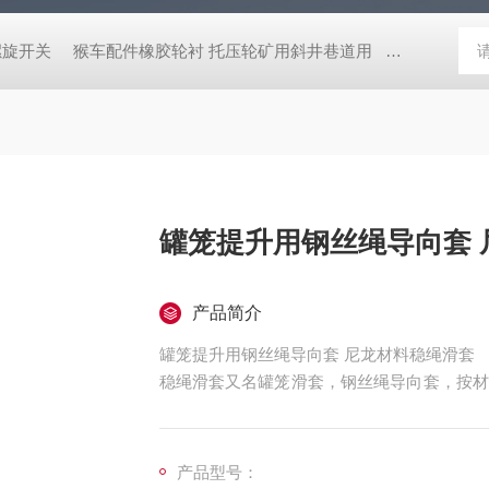
螺旋开关
猴车配件橡胶轮衬 托压轮矿用斜井巷道用
矿用本安型行
产品简介
罐笼提升用钢丝绳导向套 尼龙材料稳绳滑套
稳绳滑套又名罐笼滑套，钢丝绳导向套，按材
高分子滑套可替代铜件，金属铁滑套，各类不
产品型号：