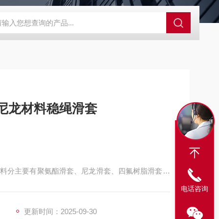
程开关KHXC24 井下机电设备
便携式移动液压系统总成 提升机
罐笼提升用钢丝绳导向套 尼龙材料稳绳滑套
料分主要有聚氨酯滑套、尼龙滑套、四氟树脂滑套、
锈钢配件。
电话咨询
更新时间：2025-09-30