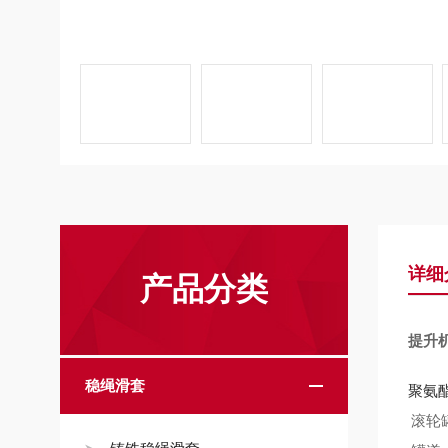
详细
产品分类
提升
稳绳滑套
聚氨
滚轮