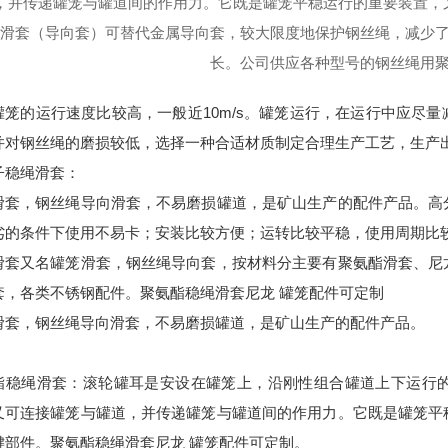
，并传递罐笼与罐道间的作用力。它既是罐笼平稳运行的重要装置，
性滑套（导向套）可替代金属导向套，较大限度地保护钢丝绳，减少
长。公司供应各种型号的钢丝绳用
罐笼的运行速度比较高，一般近10m/s。罐笼运行，在运行中应尽
并对钢丝绳的磨损较低，选择一种合适材质制定合理生产工艺，生产
子稳绳滑套：
滑套，钢丝绳导向滑套，不易磨损罐道，是矿山生产的配件产品。高
劣的条件下使用不易卡；安装比较方便；运转比较平稳，使用周期比
滑套又名罐笼滑套，钢丝绳导向套，按材料分主要有聚氨酯滑套、尼
套，各类不锈钢配件。聚氨酯稳绳滑套尼龙 罐笼配件可定制
滑套，钢丝绳导向滑套，不易磨损罐道，是矿山生产的配件产品。
酯稳绳滑套：滚轮罐耳是安设在罐笼上，沿刚性组合罐道上下运行
又可连接罐笼与罐道，并传递罐笼与罐道间的作用力。它既是罐笼平
键部件。聚氨酯稳绳滑套尼龙 罐笼配件可定制。