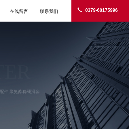
0379-60175996
在线留言
联系我们
TER
配件 聚氨酯稳绳滑套