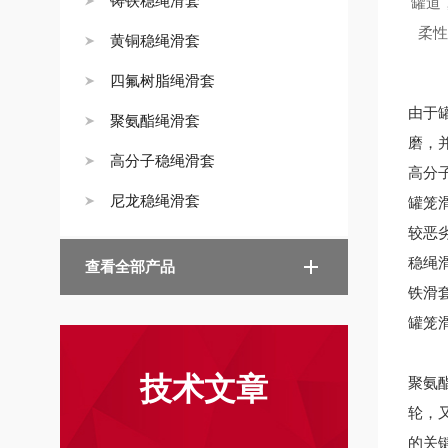
铸铁稳绳滑套
罐道
柔
黄铜稳绳滑套
四氟树脂绳滑套
由于
聚氨酯绳滑套
磨，
高分子稳绳滑套
高分
尼龙稳绳滑套
罐笼
较恶
稳绳
查看全部产品
铁滑
罐笼
技术文章
聚氨
轮，
的关