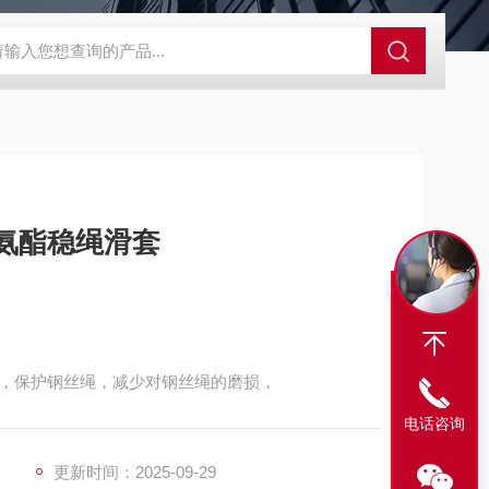
程开关KHXC24 井下机电设备
便携式移动液压系统总成 提升机
氨酯稳绳滑套
，保护钢丝绳，减少对钢丝绳的磨损，
电话咨询
更新时间：2025-09-29