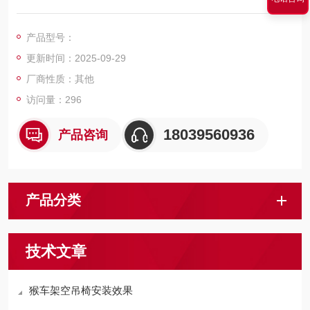
矿用架空索道（猴车）的结构原理为将钢丝绳安装在驱动轮、托
绳轮、压绳轮、迂回轮上并经张紧装置拉紧后，由驱动装置输出
产品型号：
动力带动驱动轮和钢丝绳运行，从而实现输送矿工的原理。
更新时间：2025-09-29
厂商性质：其他
访问量：296
18039560936
产品咨询
产品分类
技术文章
猴车架空吊椅安装效果