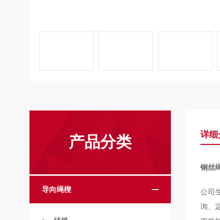
详细
产品分类
钢丝
导向绳楔
公司
询、