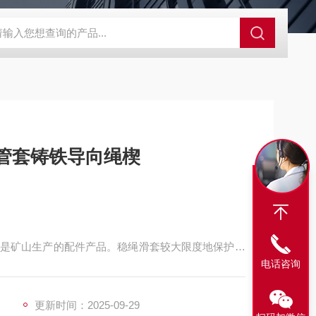
程开关KHXC24 井下机电设备
便携式移动液压系统总成 提升机
笼提升护套 导向管套铸铁导向绳楔
是矿山生产的配件产品。稳绳滑套较大限度地保护钢
电话咨询
更新时间：2025-09-29