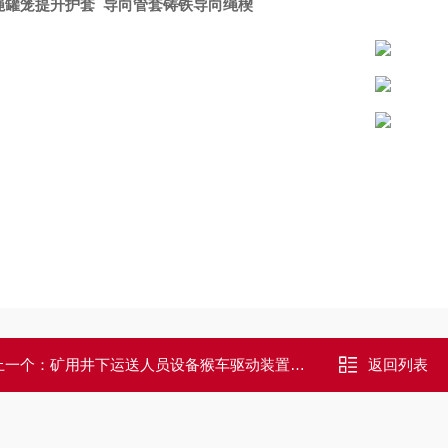
绳罐笼提升护套 导向管套铸铁导向绳楔
上一个：
矿用井下运送人员设备猴车驱动装置猴车配件
返回列表