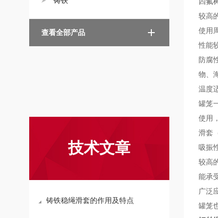
铸铁
四氟
较
高
使用
查看全部产品
性能
防腐
物、
温度
罐笼
使用
滑套
技术文章
吸振
较高
能承
广泛
铸铁稳绳滑套的作用及特点
罐笼