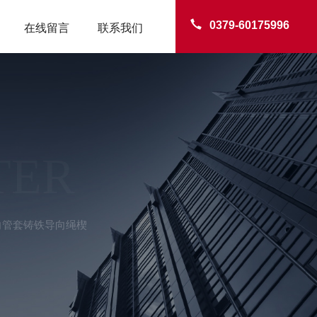
0379-60175996
在线留言
联系我们
TER
向管套铸铁导向绳楔