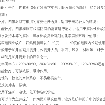
树脂的特点：
的耐冲击性
。
四氟树脂会在冲击下变形，吸收颗粒的动能，然后以反
周期
；
较好。
四氟树脂可根据的需要进行选择，适用于磨耗
较
大的环境；
性能
较
好
。
四氟树脂可根据防腐的需要进行配方，适用于腐蚀性
比较
海水及污水等的腐蚀，可在
比较
复杂苛刻的化学腐蚀环境中使用；
适应范围
比较
广
。
四氟树脂可以在
-40度——+140度的范围内长期使
一般用于矿井的副井提升，作提升人员、矿石、设备、材料等。对于
，罐笼是矿井提升中的设备之一。
（半圆半方）
200
x
30
x
90、200
x
34
x
90、 200
x
38
x
90、120
x
30
x
60还
性能
较好
，可做减振、缓冲作用。
的性能，
较
低的摩擦系数，不易磨损皮带。
受反复冲击、振动。
应用于煤矿、电镀、化工和造纸领域。
也可以作为主井提升，作为提升煤炭使用，罐笼是矿井提升中的设备