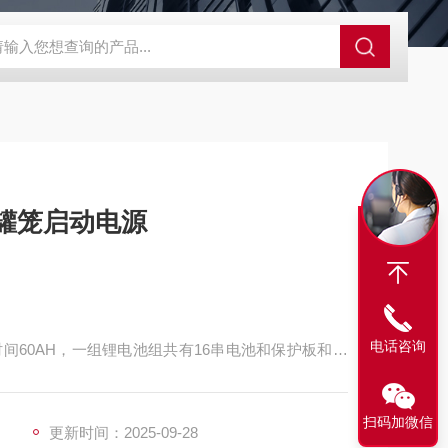
程开关KHXC24 井下机电设备
便携式移动液压系统总成 提升机
电池 电动式罐笼启动电源
电话咨询
时间60AH，一组锂电池组共有16串电池和保护板和电
池造成损坏。电池箱四周有EV珍珠泡棉和环氧树脂
扫码加微信
更新时间：2025-09-28