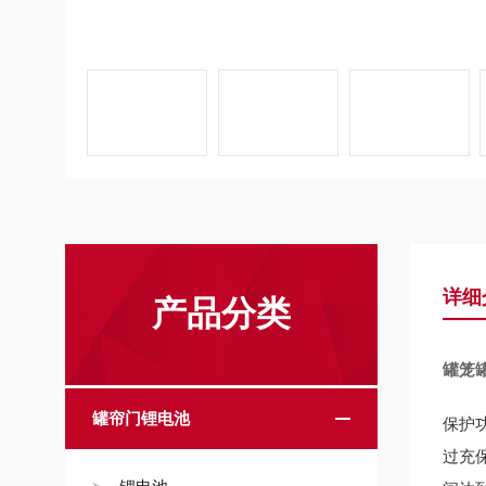
详细
产品分类
罐笼
罐帘门锂电池
保护
过充