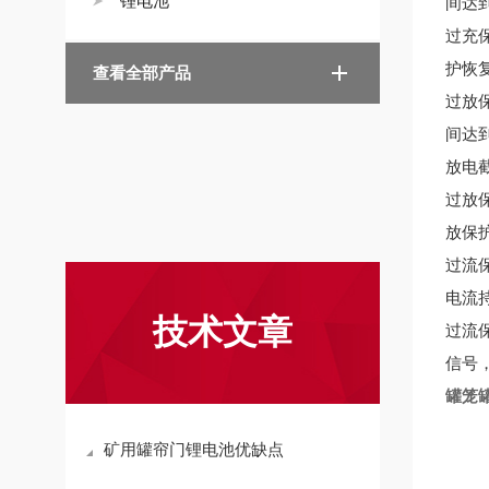
锂电池
间达
过充
护恢
查看全部产品
过放
间达
放电
过放
放保
过流
电流
技术文章
过流
信号
罐笼
矿用罐帘门锂电池优缺点