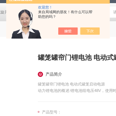
欢迎您！
螺旋开关
猴车配件橡胶轮衬 托压轮矿用斜井巷道用
来自局域网的朋友！有什么可以帮
矿用本安型行
助您的吗？
罐笼罐帘门锂
产品简介
罐笼罐帘门锂电池 电动式罐笼启动电源
动力锂电池的概述:锂电池组电压48V，使用
池箱组成，保护板可以避免瞬间电压过大对电
板，防止造成漏电。
产品型号：