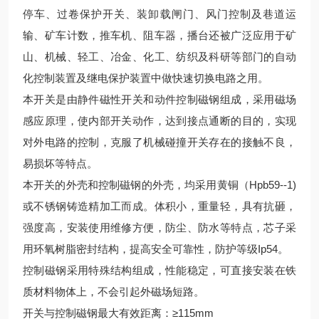
停车、过卷保护开关、装卸载闸门、风门控制及巷道运
输、矿车计数，推车机、阻车器，播台还被广泛应用于矿
山、机械、轻工、冶金、化工、纺织及科研等部门的自动
化控制装置及继电保护装置中做快速切换电路之用。
本开关是由静件磁性开关和动件控制磁钢组成，采用磁场
感应原理，使内部开关动作，达到接点通断的目的，实现
对外电路的控制，克服了机械碰撞开关存在的接触不良，
易损坏等特点。
本开关的外壳和控制磁钢的外壳，均采用黄铜（Hpb59--1)
或不锈钢铸造精加工而成。体积小，重量轻，具有抗砸，
强度高，安装使用维修方便，防尘、防水等特点，芯子采
用环氧树脂密封结构，提高安全可靠性，防护等级Ip54。
控制磁钢采用特殊结构组成，性能稳定，可直接安装在铁
质材料物体上，不会引起外磁场短路。
开关与控制磁钢最大有效距离：≥115mm