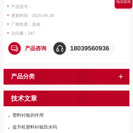
电话咨询
广，模压成型后绳槽表面比较光滑，所以安装比较方便，钢丝绳
产品型号：
排列整齐基本不会出现咬绳、跳绳等现象，从而延长了钢丝绳的
更新时间：2025-09-28
使用周期。
厂商性质：其他
访问量：247
18039560936
产品咨询
产品分类
技术文章
塑料衬板的作用
提升机塑料衬板防水吗