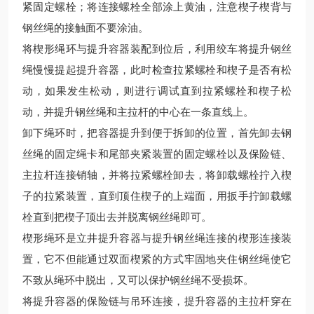
紧固定螺栓；将连接螺栓全部涂上黄油，注意楔子楔背与
钢丝绳的接触面不要涂油。
将楔形绳环与提升容器装配到位后，利用绞车将提升钢丝
绳慢慢提起提升容器，此时检查拉紧螺栓和楔子是否有松
动，如果发生松动，则进行调试直到拉紧螺栓和楔子松
动，并提升钢丝绳和主拉杆的中心在一条直线上。
卸下绳环时，把容器提升到便于拆卸的位置，首先卸去钢
丝绳的固定绳卡和尾部夹紧装置的固定螺栓以及保险链、
主拉杆连接销轴，并将拉紧螺栓卸去，将卸载螺栓拧入楔
子的拉紧装置，直到顶住楔子的上端面，用扳手拧卸载螺
栓直到把楔子顶出去并脱离钢丝绳即可。
楔形绳环是立井提升容器与提升钢丝绳连接的楔形连接装
置，它不但能通过双面楔紧的方式牢固地夹住钢丝绳使它
不致从绳环中脱出，又可以保护钢丝绳不受损坏。
将提升容器的保险链与吊环连接，提升容器的主拉杆穿在