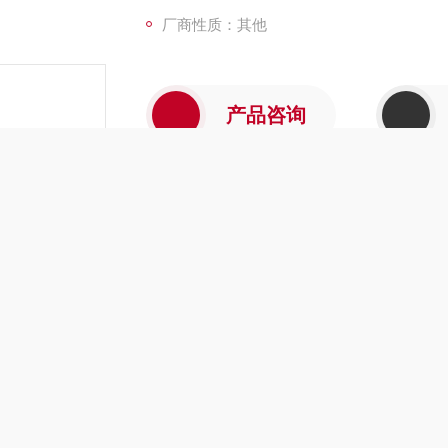
厂商性质：其他
产品咨询
介绍
在线留言
机滚筒缠绕防咬绳衬块 摩擦衬垫GM-3型
3摩擦衬垫
式提升机以其结构
较
紧凑，提升能力
较
大，适应范围
较
广，成为矿井