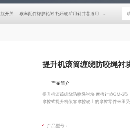
螺旋开关
猴车配件橡胶轮衬 托压轮矿用斜井巷道用
矿用本安型行
提升机滚筒缠绕防咬绳衬块
产品简介
提升机滚筒缠绕防咬绳衬块 摩擦衬垫GM-3型
摩擦式提升机依靠摩擦轮上的摩擦零件来承受
来提升矿石运送人员和物料，这种摩擦零件被
产品型号：