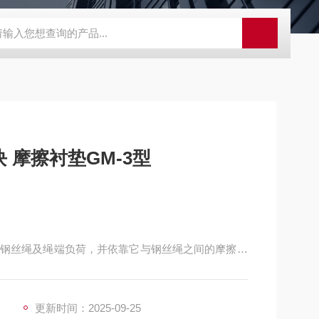
程开关KHXC24 井下机电设备
便携式移动液压系统总成 提升机
 摩擦衬垫GM-3型
钢丝绳及绳端负荷，并依靠它与钢丝绳之间的摩擦力
称为摩擦衬垫。
更新时间：2025-09-25