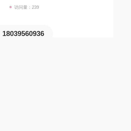
访问量：239
18039560936
提升机的主流设备。摩擦衬垫作是多绳摩擦式提升机的