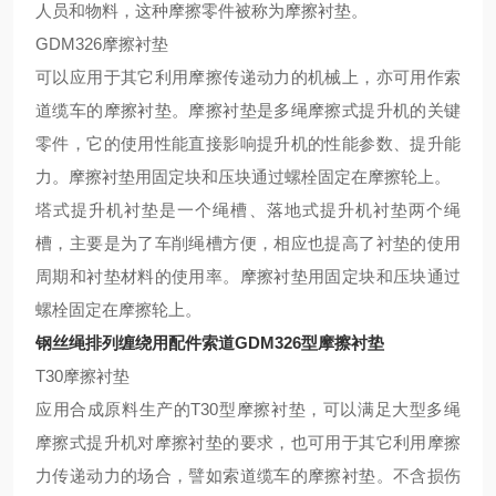
人员和物料，这种摩擦零件被称为摩擦衬垫。
GDM326摩擦衬
垫
可以应用于其它利用摩擦传递动力的机械上，亦可用作索
道缆车的摩擦衬垫。摩擦衬垫是多绳摩擦式提升机的关键
零件，它的使用性能直接影响提升机的性能参数、提升能
力
。
摩擦衬垫用固定块和压块通过螺栓固定在摩擦轮上。
塔式提升机衬垫是一个绳槽、落地式提升机衬垫两个绳
槽，主要是为了车削绳槽方便，相应也提高了衬垫的使用
周期和衬垫材料的使用率。摩擦衬垫用固定块和压块通过
螺栓固定在摩擦轮上。
钢丝绳排列缠绕用配件索道GDM326型摩擦衬垫
T30摩擦衬垫
应用合成原料生产的
T30型摩擦衬垫，可以满足大型多绳
摩擦式提升机对摩擦衬垫的要求，也可用于其它利用摩擦
力传递动力的场合，譬如索道缆车的摩擦衬垫。不含损伤