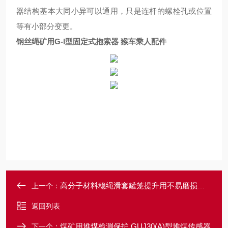
器结构基本大同小异可以通用，只是连杆的螺栓孔或位置
等有小部分变更。
钢丝绳矿用G-I型固定式抱索器 猴车乘人配件
高分子材料稳绳滑套罐笼提升用不易磨损罐道
上一个：
返回列表
煤矿用堆煤检测保护 GUJ30(A)型堆煤传感器
下一个：