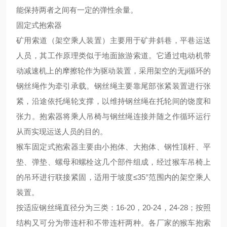
能保持两者之间有一定的弹性余量。
固定式抱索器
矿用索道（架空乘人装置）主要用于矿井斜巷，平巷运送
人员，其工作原理类似于地面旅游索道。它通过电动机带
动减速机上的摩擦轮作为驱动装置，采用架空的无
ji
循环的
钢丝绳作为牵引承载。钢丝绳主要靠尾部张紧装置进行张
紧，沿途依托绳轮支撑，以维持钢丝绳在托轮间的饶度和
张力。抱索器将乘人吊椅与钢丝绳连接并随之作循环运行
从而实现运送人员的目的。
猴车固定式抱索器主要由小抱体、大抱体、钢性顶杆、平
垫、弹垫、螺母和螺栓这几个部件组成，经过猴车吊椅上
的吊环进行联接紧固，适用于坡度
≤35°范围内的架空乘人
装置。
按适应钢丝绳直径分为三类：
16-20，20-24，24-28；按照
结构又可分为带连杆和不带连杆两种。各厂家的猴车抱索