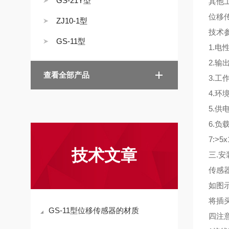
GS-21Y型
其他
位移传
ZJ10-1型
技术
GS-11型
1.电性
2.输出
查看全部产品
3.工作
4.环境
5.供电
6.负载
7:>5
技术文章
三.安
传感
如图
将插
GS-11型位移传感器的材质
四注意