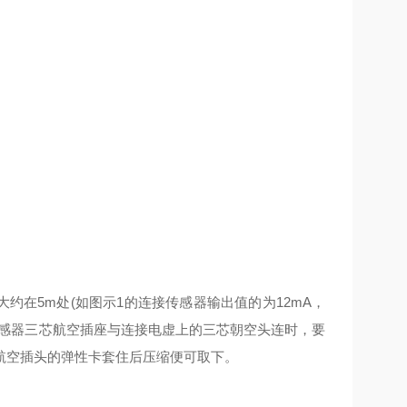
约在5m处(如图示1的连接传感器输出值的为12mA，
传感器三芯航空插座与连接电虚上的三芯朝空头连时，要
航空插头的弹性卡套住后压缩便可取下。