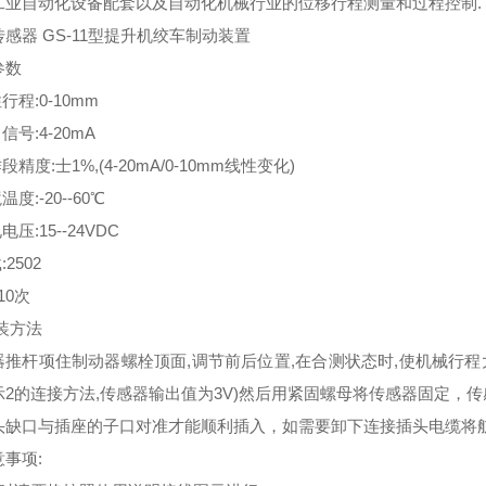
工业自动化设备配套以及自动化机械行业的位移行程测量和过程控制.
感器 GS-11型提升机绞车制动装置
参数
行程:0-10mm
信号:4-20mA
段精度:士1%,(4-20mA/0-10mm线性变化)
温度:-20--60℃
电压:15--24VDC
:2502
x10次
装方法
器推杆项住制动器螺栓顶面,调节前后位置,在合测状态时,使机械行程大
示2的连接方法,传感器输出值为3V)然后用紧固螺母将传感器固定，
头缺口与插座的子口对准才能顺利插入，如需要卸下连接插头电缆将
事项: