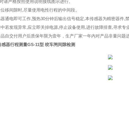
线时请严格按照使用说明接线图示进行。
测量位移间隙时,尽量使用电性行程的中间段。
传感器通电即可工作,预热30分钟后输出信号稳定,本传感器为精密器件,
使用中若发现异常,应立即关掉电源,停止设备使用,进行故障排查,寻求专
本产品自交付用户后质保年限为壹年，生产厂家一年内对产品非量问题
感器行程测量GS-11型 绞车闸间隙检测