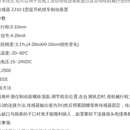
好等优点.也可以用于其他工业自动化设备配套以及自动化机械行业的
感器 ZJ10-1型提升机绞车制动装置
参数
行程:0-10mm
信号:4-20mA
段精度:士1%,(4-20mA/0-10mm线性变化)
温度:-20--60℃
电压:15--24VDC
:2502
x10次
装方法
器推杆项住制动器螺栓顶面,调节前后位置,在合测状态时,使机械行程大
示2的连接方法,传感器输出值为3V)然后用紧固螺母将传感器固定，
头缺口与插座的子口对准才能顺利插入，如需要卸下连接插头电缆将
事项: