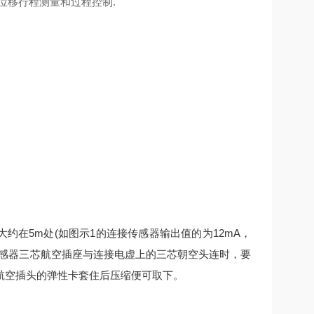
位移行程测量和过程控制.
约在5m处(如图示1的连接传感器输出值的为12mA，
传感器三芯航空插座与连接电虚上的三芯朝空头连时，要
航空插头的弹性卡套住后压缩便可取下。