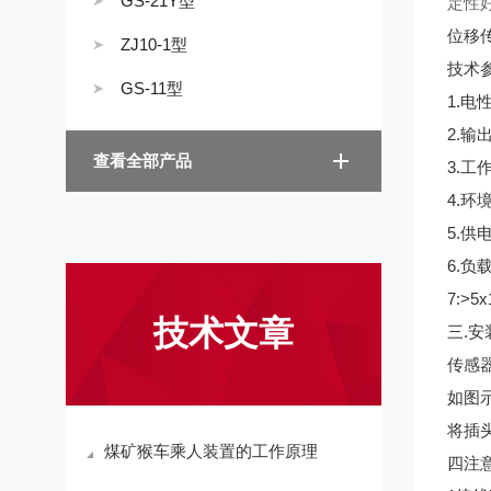
GS-21Y型
定性
位移传
ZJ10-1型
技术
GS-11型
1.电性
2.输出
查看全部产品
3.工作
4.环境
5.供电
6.负载
7:>5
技术文章
三.安
传感
如图
将插
煤矿猴车乘人装置的工作原理
四注意