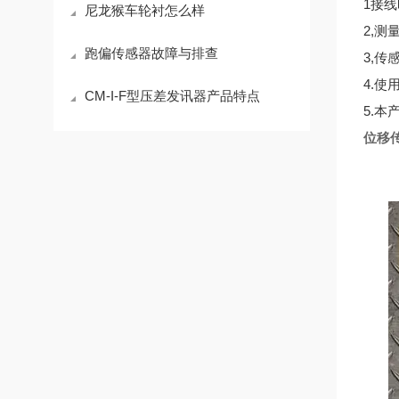
1接
尼龙猴车轮衬怎么样
2,
跑偏传感器故障与排查
3,
4.
CM-I-F型压差发讯器产品特点
5.
位移传