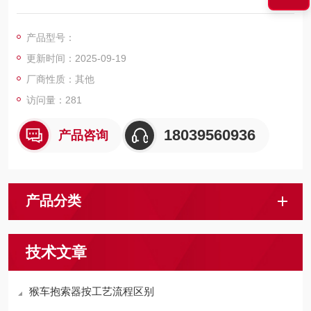
矿用架空索道（猴车）的结构原理为将钢丝绳安装在驱动轮、托
绳轮、压绳轮、迂回轮上并经张紧装置拉紧后，由驱动装置输出
产品型号：
动力带动驱动轮和钢丝绳运行，从而实现输送矿工的原理。
更新时间：2025-09-19
厂商性质：其他
访问量：281
18039560936
产品咨询
产品分类
技术文章
猴车抱索器按工艺流程区别