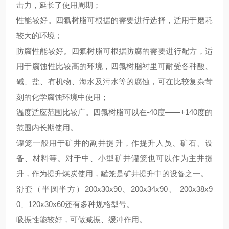
击力，
延长了
使用
周期
；
性能
较好。
四氟树脂可根据的需要进行选择，适用于磨耗
较
大的环境；
防腐性能
较
好
。
四氟树脂可根据防腐的需要进行配方，适
用于腐蚀性
比较
高的环境
，
四氟树脂衬里可耐受各种酸、
碱、盐、有机物、海水及污水等的腐蚀，可在
比较
复杂苛
刻的化学腐蚀环境中使用；
温度适应范围
比较
广
。
四氟树脂可以在
-40度——+140度的
范围内长期使用
。
罐笼一般用于矿井的副井提升，作提升人员、矿石、设
备、材料等。对于中、小型矿井罐笼也可以作为主井提
升，作为提升煤炭使用，罐笼是矿井提升中的设备之一。
滑套（半圆半方）
200
x
30
x
90、200
x
34
x
90、 200
x
38
x
9
0、120
x
30
x
60还有多种规格型号。
吸振性能
较好
，可做减振、缓冲作用。