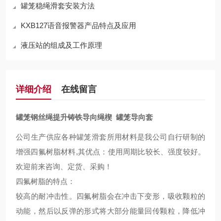
罐笼稳绳滑套安装方法
KXB127语音报警器产品特点及应用
液压站的组成及工作原理
详细介绍
在线留言
罐笼钢丝绳提升铸铁导向绳楔 罐笼导向套
公司生产供应各种罐笼滑套所用材料是我公司自行研制的
增强四氟树脂材料
,其优点：
使用周期比较
长、强度
较好
。
欢迎前来咨询、定货、采购！
四氟树脂的特点：
较
高的耐冲击性
。
四氟树脂会在冲击下变形，吸收颗粒的
动能，然后以反弹的形式将大部分能量回传颗粒，降低冲