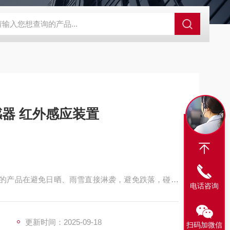
程开关KHXC24 井下机电设备
便携式移动液压系统总成 提升机
GUR5型人体红外热释传感器 红外感应装置
后的产品在避免日晒、雨雪直接淋袭，避免跌落，碰撞
电话咨询
运输方式。
更新时间：2025-09-18
扫码加微信