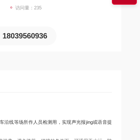
访问量：235
18039560936
沿线等场所作人员检测用，实现声光报jing或语音提