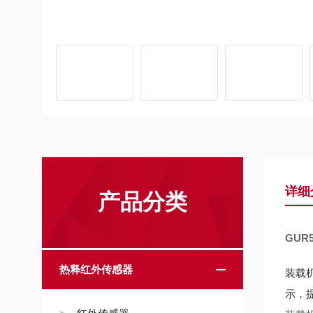
详细
产品分类
GU
热释红外传感器
装载
示，