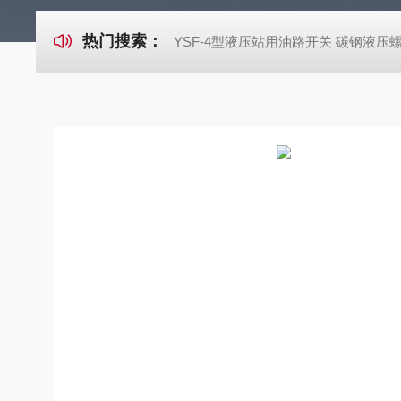
热门搜索：
YSF-4型液压站用油路开关 碳钢液压