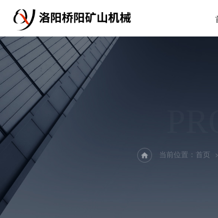
PR
当前位置：
首页