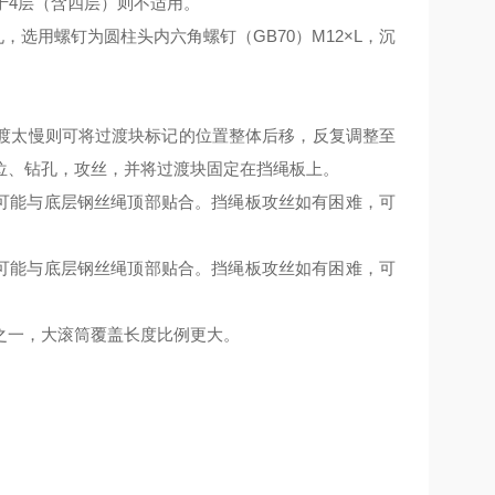
于
4
层（含四层）则不适用。
孔，选用螺钉为圆柱头内六角螺钉（
GB70
）
M12
×
L
，沉
渡太慢则可将过渡块标记的位置整体后移，反复调整至
位、钻孔，攻丝，并将过渡块固定在挡绳板上。
可能与底层钢丝绳顶部贴合。挡绳板攻丝如有困难，可
。
可能与底层钢丝绳顶部贴合。挡绳板攻丝如有困难，可
。
之一，大滚筒覆盖长度比例更大。