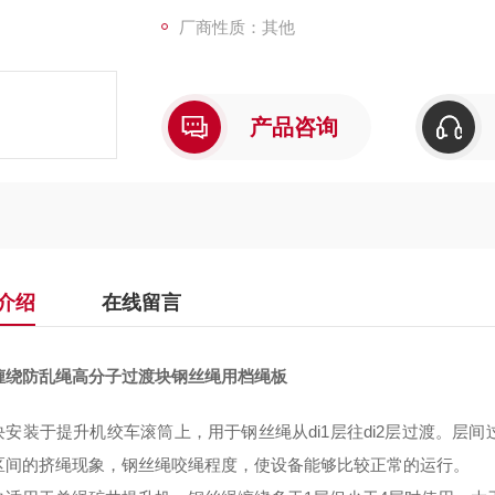
厂商性质：其他
产品咨询
介绍
在线留言
缠绕防乱绳高分子过渡块钢丝绳用档绳板
块安装于提升机绞车滚筒上，用于钢丝绳从
di1
层往
di2
层过渡。层间
区间的挤绳现象，钢丝绳咬绳程度，使设备能够比较正常的运行。