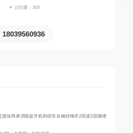
访问量：309
18039560936
过渡块用来消除提升机和绞车在钢丝绳作
2
层或
3
层缠绕