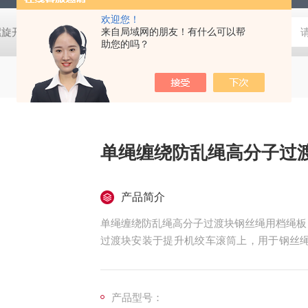
欢迎您！
螺旋开关
猴车配件橡胶轮衬 托压轮矿用斜井巷道用
来自局域网的朋友！有什么可以帮
矿用本安型行
助您的吗？
单绳缠绕防乱绳高分子过
产品简介
单绳缠绕防乱绳高分子过渡块钢丝绳用档绳板
过渡块安装于提升机绞车滚筒上，用于钢丝绳从
绞车在钢丝绳作2层或3层缠绕过渡区间的挤
行。
产品型号：