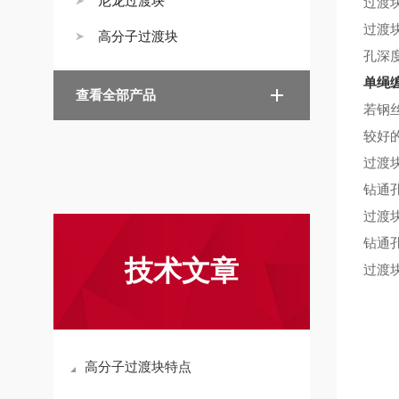
尼龙过渡块
过渡
过渡
高分子过渡块
孔深
单绳
查看全部产品
若钢
较好
过渡
钻通
过渡
钻通
技术文章
过渡
高分子过渡块特点