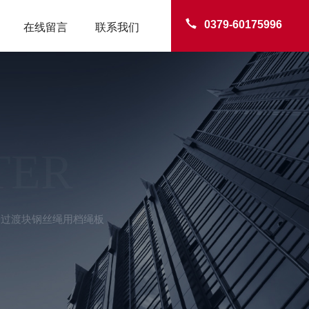
0379-60175996
在线留言
联系我们
TER
子过渡块钢丝绳用档绳板