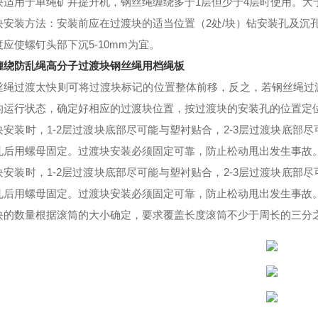
块适用于单绳矿井提升机，钢丝绳缠绕多于
1
层但少于
4
层时使用。大
块安装方法：安装前应在过渡块的适当位置（
2
处
/
块）钻安装孔及沉
度应使螺钉头部下沉
5-10mm
为宜。
缠绕防乱绳高分子过渡块钢丝绳用档绳板
丝绳过渡太快则可将过渡块标记的位置整体前移，反之，若钢丝绳过
的
运行状态，确定好相应的过渡块位置，按过渡块的安装孔的位置定
块安装时，
1-2
层过渡块底部尽可能与塑衬贴合，
2-3
层过渡块底部尽
孔后用螺母固定。过渡块安装必须固定可靠，防止松动甩出发生事故
块安装时，
1-2
层过渡块底部尽可能与塑衬贴合，
2-3
层过渡块底部尽
孔后用螺母固定。过渡块安装必须固定可靠，防止松动甩出发生事故
块的数量根据滚筒的大小确定，要求覆盖长度滚筒不少于周长的三分