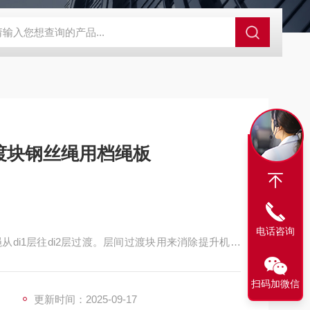
程开关KHXC24 井下机电设备
便携式移动液压系统总成 提升机
渡块钢丝绳用档绳板
电话咨询
di1层往di2层过渡。层间过渡块用来消除提升机和
绳现象，钢丝绳咬绳程度，使设备能够比较正常的运
扫码加微信
更新时间：2025-09-17