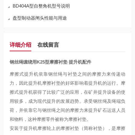
BD404A型自整角机型号说明
盘型制动器闸头性能与用途
详细介绍
在线留言
钢丝绳缠绕用K25型摩擦衬垫 提升机配件
摩擦式提升机依靠钢丝绳与衬垫之间的摩擦力来传递动
力，因此提升机摩擦衬垫的好坏影响着提升机的
运行
。摩
擦式提升机获得
了比较
广泛
的
应用，
在
矿井提升设备的
使
用较多
，成为现代提升的发展趋势。承受钢丝绳及绳端负
荷，并依靠它与钢丝绳之间的摩擦力来提升矿石运送人员
和物料，这种摩擦零件被称为摩擦衬垫。
安装于提升机摩擦轮上的摩擦衬垫（简称衬垫），是摩擦