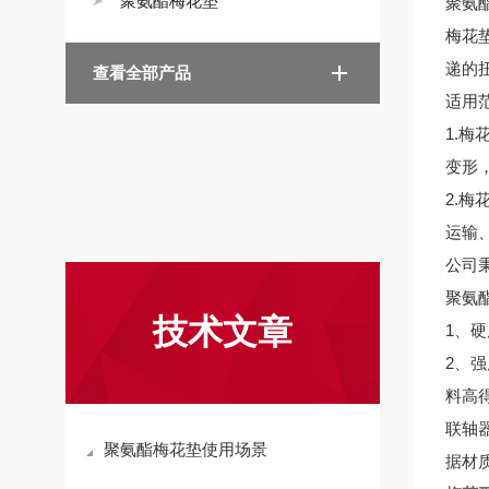
聚氨酯梅花垫
聚氨
梅花
递的
查看全部产品
适用
1.
变形
2.
运输
公司
聚氨
技术文章
1、
2、
料高
联轴
聚氨酯梅花垫使用场景
据材