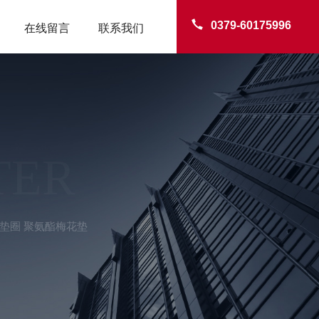
0379-60175996
在线留言
联系我们
TER
垫圈 聚氨酯梅花垫