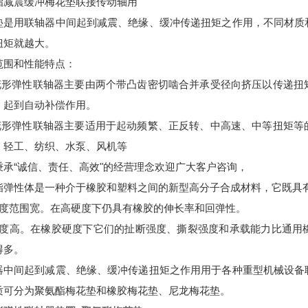
酯减震缓冲梅花垫联接传动轴用
垫是用联轴器中间起到减震、绝缘、缓冲传递扭矩之作用，不同材质
扭矩就越大。
范围和性能特点：
梅花形弹性联轴器主要由两个带凸齿密切啮合并承受径向挤压以传递
，起到自动补偿作用。
梅花形弹性联轴器主要适用于起动频繁、正反转、中高速、中等扭矩
、轻工、纺织、水泵、风机等
秉承“诚信、责任、高效"的经营理念欢迎广大客户咨询，
酯弹性体是一种介于橡胶和塑料之间的新型高分子合成材料，它既具
硬度范围宽。在高硬度下仍具有橡胶的伸长率和回弹性。
强度高。在橡胶硬度下它们的扯断强度、撕裂强度和承载能力比通用
得多。
器中间起到减震、绝缘、缓冲传递扭矩之作用用于各种重型机械设备
质可分为聚氨酯梅花垫和橡胶梅花垫、尼龙梅花垫。