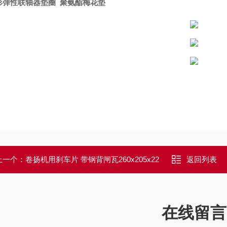
形弹性联轴器垫圈 聚氨酯梅花垫
上一个：
卷扬机用刹车片 带钢背闸瓦260x205x22
返回列表
在线留言