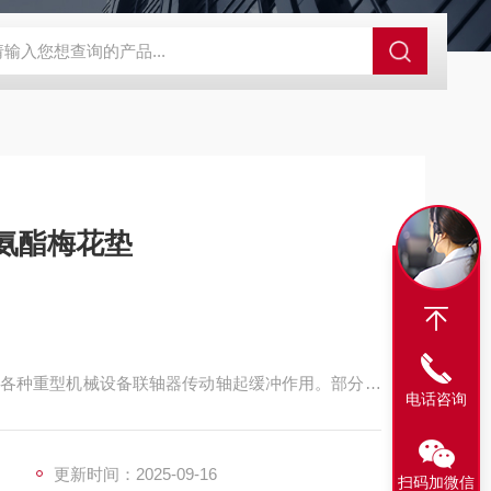
程开关KHXC24 井下机电设备
便携式移动液压系统总成 提升机
弹性联轴器垫圈 聚氨酯梅花垫
各种重型机械设备联轴器传动轴起缓冲作用。部分地
电话咨询
垫和橡胶梅花垫、尼龙梅花垫。
更新时间：2025-09-16
扫码加微信