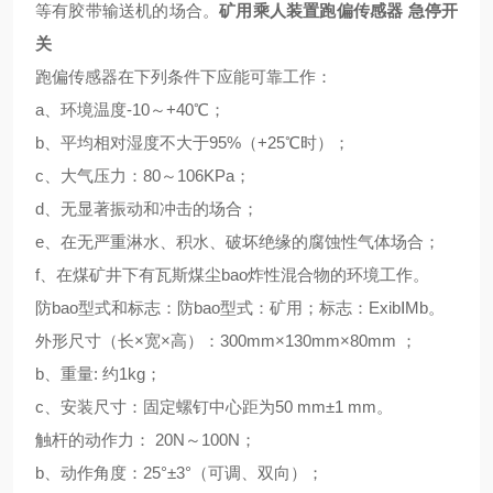
等有胶带输送机的场合。
矿用乘人装置跑偏传感器 急停开
关
跑偏传感器在下列条件下应能可靠工作：
a
、环境温度
-10
～
+40℃
；
b
、平均相对湿度不大于
95%
（
+25℃
时）；
c
、大气压力：
80
～
106KPa
；
d
、无显著振动和冲击的场合；
e
、在无严重淋水、积水、破坏绝缘的腐蚀性气体场合；
f
、在煤矿井下有瓦斯煤尘
bao
炸性混合物的环境工作。
防
bao
型式和标志：防
bao
型式：矿用；标志：
ExibⅠMb
。
外形尺寸（长
×
宽
×
高）：
300mm×130mm×80mm
；
b
、重量
:
约
1kg
；
c
、安装尺寸：固定螺钉中心距为
50 mm±1 mm
。
触杆的动作力：
20N
～
100N
；
b
、动作角度：
25°±3°
（可调、双向）；