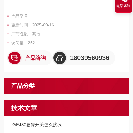
于煤矿井下与系统回路串联或并联配套使用，“使用于经检验合格
电话咨询
的电路中“ 作为胶带输送机的胶带跑偏故障检测保护，接入系统
产品型号：
控制中，当跑偏传感器检测到跑偏信号时，胶带输送机发出跑偏
更新时间：2025-09-16
信号控制系统断电停机，跑偏传感器也可适用于如钢铁厂、水泥
厂、发电厂、港口和码头等有胶带输送机的场合。
厂商性质：其他
访问量：252
18039560936
产品咨询
产品分类
技术文章
GEJ30急停开关怎么接线