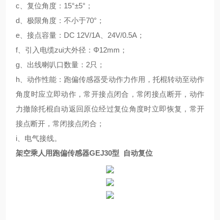
c
、复位角度：
15°±5°
；
d
、极限角度：不小于
70°
；
e
、接点容量：
DC 12V/1A
、
24V/0.5A
；
f
、引入电缆
zui
大外径：
Φ12mm
；
g
、出线喇叭口数量：
2
只；
h
、动作性能：跑偏传感器受动作力作用，托棍转动至动作
角度时应立即动作，常开接点闭合，常闭接点断开，动作
力撤除托棍自动返回原位经过复位角度时立即恢复，常开
接点断开，常闭接点闭合；
i
、电气接线。
架空乘人用跑偏传感器GEJ30型 自动复位