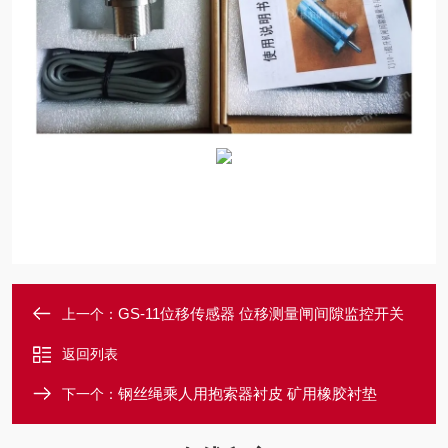
GS-11位移传感器 位移测量闸间隙监控开关
上一个：
返回列表
钢丝绳乘人用抱索器衬皮 矿用橡胶衬垫
下一个：