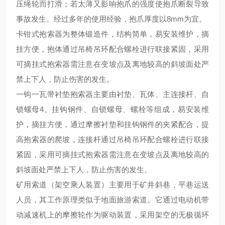
压绳轮而打滑；若太薄又影响抱爪的强度使抱爪断裂导致
事故发生。经过多年的使用经验，抱爪厚度以8mm为宜。
卡钳式抱索器为整体锻造件，结构简单，易安装维护，摘
挂方便，抱体通过吊椅吊环配合螺栓进行联接紧固，采用
可摘挂式抱索器需注意在变坡点及离地较高的斜坡面处严
禁上下人，防止伤害的发生。
一钩一瓦带衬垫抱索器主要由衬垫、瓦体、主连接杆、自
锁螺母4、挂钩钢件、自锁螺母、螺栓等组成，易安装维
护，摘挂方便，通过摩擦衬垫和挂钩钢件的夹紧配合，提
高抱索器的爬坡，连接杆通过吊椅吊环配合螺栓进行联接
紧固，采用可摘挂式抱索器需注意在变坡点及离地较高的
斜坡面处严禁上下人，防止伤害的发生。
矿用索道（架空乘人装置）主要用于矿井斜巷，平巷运送
人员，其工作原理类似于地面旅游索道。它通过电动机带
动减速机上的摩擦轮作为驱动装置，采用架空的无极循环