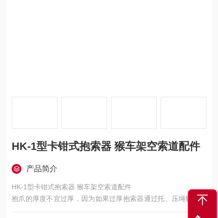
HK-1型卡钳式抱索器 猴车架空索道配件
产品简介
HK-1型卡钳式抱索器 猴车架空索道配件
抱爪的厚度不宜过厚，因为如果过厚抱索器通过托、压绳轮时受
到托、压绳轮的阻力，会导致抱索器难以通过托、压绳轮而打