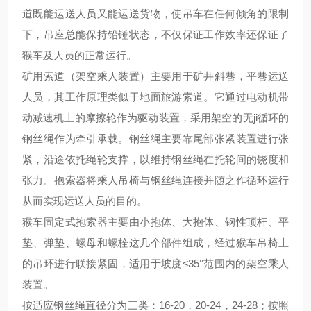
道既能运送人员又能运送货物，使吊车在任何倾角的限制
下，吊座总能保持铅锤状态，不仅保证工作效率还保证了
猴车及人员的正常运行。
矿用索道（架空乘人装置）主要用于矿井斜巷，平巷运送
人员，其工作原理类似于地面旅游索道。它通过电动机带
动减速机上的摩擦轮作为驱动装置，采用架空的无ji循环的
钢丝绳作为牵引承载。钢丝绳主要靠尾部张紧装置进行张
紧，沿途依托绳轮支撑，以维持钢丝绳在托轮间的饶度和
张力。抱索器将乘人吊椅与钢丝绳连接并随之作循环运行
从而实现运送人员的目的。
猴车固定式抱索器主要由小抱体、大抱体、钢性顶杆、平
垫、弹垫、螺母和螺栓这几个部件组成，经过猴车吊椅上
的吊环进行联接紧固，适用于坡度≤35°范围内的架空乘人
装置。
按适应钢丝绳直径分为三类：16-20，20-24，24-28；按照