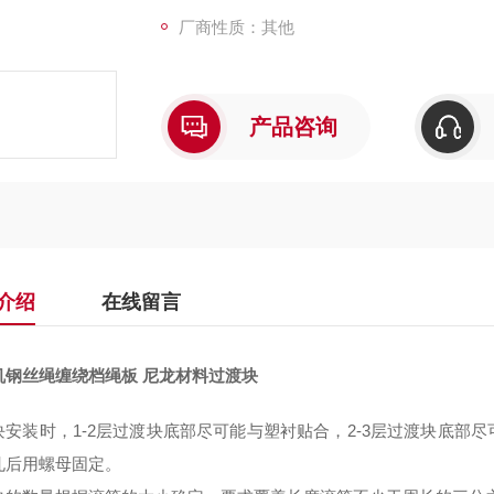
厂商性质：其他
产品咨询
介绍
在线留言
机钢丝绳缠绕档绳板 尼龙材料过渡块
块安装时，
1-2
层过渡块底部尽可能与塑衬贴合，
2-3
层过渡块底部尽
孔后用螺母固定。