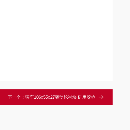
下一个：
猴车106x55x27驱动轮衬块 矿用胶垫