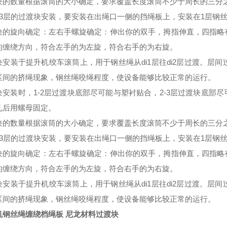
块的数量根据滚筒的大小确定，要求覆盖长度滚筒不少于周长的三分
3
层的过渡块安装，要安装在出绳口一侧的挡绳板上，安装在
1
层钢
块的旋向确定：左右手螺旋确定：伸出你的双手，拇指伸直，四指略
的缠绕方向，符合左手的为左旋，符合右手的为右旋。
块安装于提升机绞车滚筒上，用于钢丝绳从
di1
层往
di2
层过渡。层间
区间的挤绳现象，钢丝绳咬绳程度，使设备能够比较正常的运行。
块安装时，
1-2
层过渡块底部尽可能与塑衬贴合，
2-3
层过渡块底部尽
孔后用螺母固定。
块的数量根据滚筒的大小确定，要求覆盖长度滚筒不少于周长的三分
3
层的过渡块安装，要安装在出绳口一侧的挡绳板上，安装在
1
层钢
块的旋向确定：左右手螺旋确定：伸出你的双手，拇指伸直，四指略
的缠绕方向，符合左手的为左旋，符合右手的为右旋。
块安装于提升机绞车滚筒上，用于钢丝绳从
di1
层往
di2
层过渡。层间
区间的挤绳现象，钢丝绳咬绳程度，使设备能够比较正常的运行。
机钢丝绳缠绕档绳板 尼龙材料过渡块