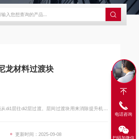
程开关KHXC24 井下机电设备
便携式移动液压系统总成 提升机
尼龙材料过渡块
di1层往di2层过渡。层间过渡块用来消除提升机和
电话咨询
绳现象，钢丝绳咬绳程度，使设备能够比较正常的运
更新时间：2025-09-08
扫码加微信