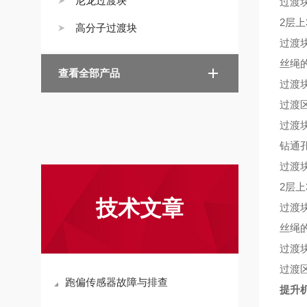
尼龙过渡块
过渡
2
层上
高分子过渡块
过渡
丝绳
查看全部产品
过渡
过渡
过渡
钻通
过渡
2
层上
技术文章
过渡
丝绳
过渡
过渡
跑偏传感器故障与排查
提升