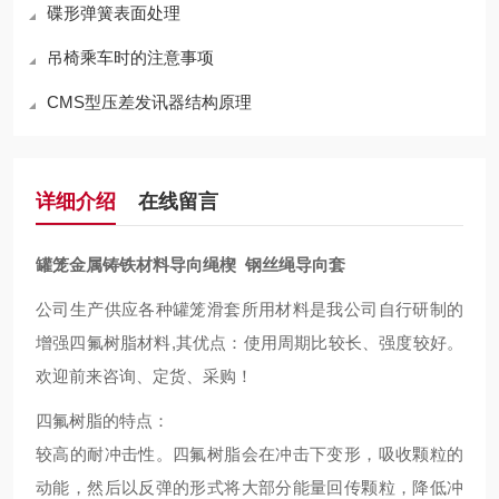
碟形弹簧表面处理
吊椅乘车时的注意事项
CMS型压差发讯器结构原理
详细介绍
在线留言
罐笼金属铸铁材料导向绳楔 钢丝绳导向套
公司生产供应各种罐笼滑套所用材料是我公司自行研制的
增强四氟树脂材料
,其优点：
使用周期比较
长、强度
较好
。
欢迎前来咨询、定货、采购！
四氟树脂的特点：
较
高的耐冲击性
。
四氟树脂会在冲击下变形，吸收颗粒的
动能，然后以反弹的形式将大部分能量回传颗粒，降低冲