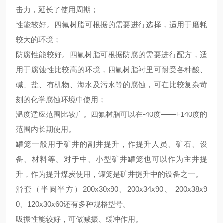
击力，
延长了
使用
周期
；
性能
较好。
四氟树脂可根据的需要进行选择，适用于磨耗
较
大的环境；
防腐性能
较
好
。
四氟树脂可根据防腐的需要进行配方，适
用于腐蚀性
比较
高的环境
，
四氟树脂衬里可耐受各种酸、
碱、盐、有机物、海水及污水等的腐蚀，可在
比较
复杂苛
刻的化学腐蚀环境中使用；
温度适应范围
比较
广
。
四氟树脂可以在
-40度——+140度的
范围内长期使用
。
罐笼一般用于矿井的副井提升，作提升人员、矿石、设
备、材料等。对于中、小型矿井罐笼也可以作为主井提
升，作为提升煤炭使用，罐笼是矿井提升中的设备之一。
滑套（半圆半方）
200
x
30
x
90、200
x
34
x
90、 200
x
38
x
9
0、120
x
30
x
60还有多种规格型号。
吸振性能
较好
，可做减振、缓冲作用。