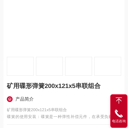
矿用碟形弹簧200x121x5串联组合
产品简介
矿用碟形弹簧200x121x5串联组合
碟簧的使用安装：碟簧是一种弹性补偿元件，在承受负载变形
电话咨询
后，储蓄一定的势能，当螺栓出现松弛时，碟簧释放部分势能以