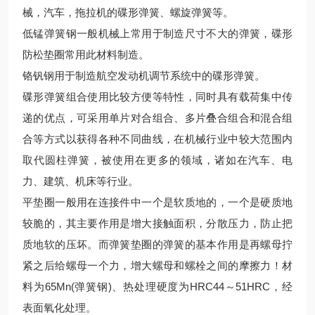
械，汽车，拖拉机的碟形弹簧、螺旋弹簧等。
低锰弹簧钢一般机械上常用于制造尺寸不大的弹簧，碟形
防松垫圈常用此材料制造。
铬钒钢用于制造航空发动机调节系统中的碟形弹簧。
碟形弹簧组合使用比较方便等特性，同时具有载荷集中传
递的优点，可采用单片对合组合、多片叠合组合和混合组
合等方式以获得各种不同曲线，在机械行业中较大范围内
取代圆柱弹簧，被使用在更多的领域，诸如在汽车、电
力、建筑、机床等行业。
平垫圈一般用在连接件中一个是软质地的，一个是硬质地
较脆的，其主要作用是增大接触面积，分散压力，防止把
质地软的压坏。而弹簧垫圈的弹簧的基本作用是再螺母拧
紧之后给螺母一个力，增大螺母和螺栓之间的摩擦力！材
料为65Mn(弹簧钢)、热处理硬度为HRC44～51HRC，经
表面氧化处理。