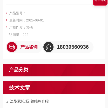
电话咨询
矿用架空索道（猴车）的结构原理为将钢丝绳安装在驱动轮、托
绳轮、压绳轮、迂回轮上并经张紧装置拉紧后，由驱动装置输出
产品型号：
动力带动驱动轮和钢丝绳运行，从而实现输送矿工的原理。
更新时间：2025-09-01
厂商性质：其他
访问量：222
18039560936
产品咨询
产品分类
技术文章
边型双托(压)轮结构介绍