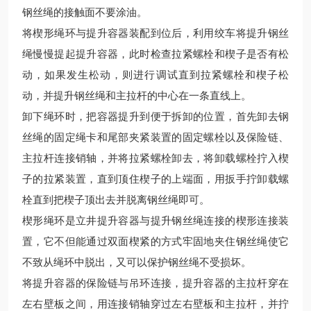
钢丝绳的接触面不要涂油。
将楔形绳环与提升容器装配到位后，利用绞车将提升钢丝
绳慢慢提起提升容器，此时检查拉紧螺栓和楔子是否有松
动，如果发生松动，则进行调试直到拉紧螺栓和楔子松
动，并提升钢丝绳和主拉杆的中心在一条直线上。
卸下绳环时，把容器提升到便于拆卸的位置，首先卸去钢
丝绳的固定绳卡和尾部夹紧装置的固定螺栓以及保险链、
主拉杆连接销轴，并将拉紧螺栓卸去，将卸载螺栓拧入楔
子的拉紧装置，直到顶住楔子的上端面，用扳手拧卸载螺
栓直到把楔子顶出去并脱离钢丝绳即可。
楔形绳环是立井提升容器与提升钢丝绳连接的楔形连接装
置，它不但能通过双面楔紧的方式牢固地夹住钢丝绳使它
不致从绳环中脱出，又可以保护钢丝绳不受损坏。
将提升容器的保险链与吊环连接，提升容器的主拉杆穿在
左右壁板之间，用连接销轴穿过左右壁板和主拉杆，并拧