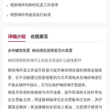
楔形绳环结构特征及工作原理
楔形绳环用途及执行标准
详细介绍
在线留言
多种罐笼装置 钢丝绳双面楔紧导向装置
钢丝绳用楔形绳环立井提升容器矿山罐笼配件
楔形绳环是立井提升容器与提升钢丝绳连接的楔形连接装
置，它不但能通过双面楔紧的方式牢固地夹住钢丝绳使它
不致从绳环中脱出，又可以保护钢丝绳不受损坏。
将提升容器的保险链与吊环连接，提升容器的主拉杆穿在
左右壁板之间，用连接销轴穿过左右壁板和主拉杆，并拧
紧固定螺栓；将连接螺栓全部涂上黄油，注意楔子楔背与