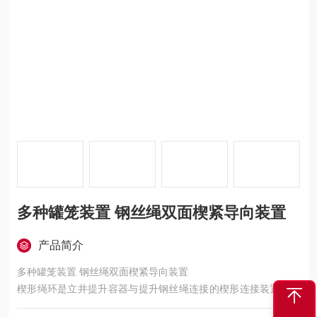
多种罐笼装置 钢丝绳双面楔紧导向装置
产品简介
多种罐笼装置 钢丝绳双面楔紧导向装置
楔形绳环是立井提升容器与提升钢丝绳连接的楔形连接装置，它
不但能通过双面楔紧的方式牢固地夹住钢丝绳使它不致从绳环中