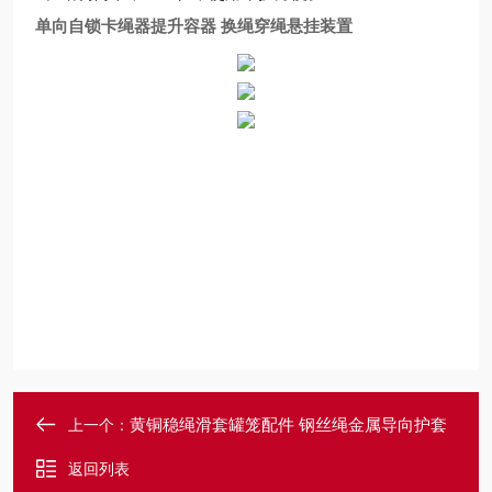
单向自锁卡绳器提升容器 换绳穿绳悬挂装置
黄铜稳绳滑套罐笼配件 钢丝绳金属导向护套
上一个：
返回列表