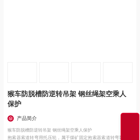
猴车防脱槽防逆转吊架 钢丝绳架空乘人
保护
产品简介
猴车防脱槽防逆转吊架 钢丝绳架空乘人保护
抱索器索道转弯用托压轮，属于煤矿固定抱索器索道转弯装置；