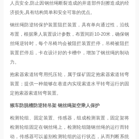
人员安全,防止因钢丝绳断裂造成的井道部件刮擦造成的经
济损失,具有结构简单和安全可靠的优点。
钢丝绳防逆转保护装置阻拦装置，具有单向通过性，沿线
布置，根据乘人装置设计参数，布置间距10-20米，确保钢
丝绳逆转时，每个吊椅均会被阻拦装置拦停，吊椅被阻拦
装置拦停后，卡在设计好的卡槽中，增加了钢丝绳的制动
力。
抱索器索道转弯用托压轮，属于煤矿固定抱索器索道转弯
装置；提供一种能够在巷道内实现索道水平转弯运行的固
定抱索器索道转弯装置。
猴车防脱槽防逆转吊架 钢丝绳架空乘人保护
检测轮组、固定装置、传感器，组成检测装置，固定架将
检测轮组固定在钢丝绳上，检测轮组随钢丝绳的运行而转
动，传感器可以鉴别检测轮组的运行状态，从而判断系统