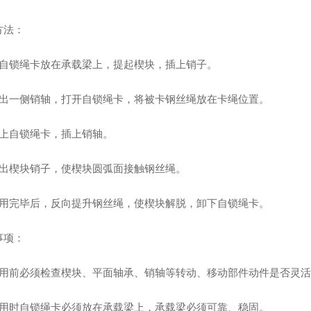
方法：
将自锁绳卡放在承载梁上，提起楔块，插上销子。
拔出一侧销轴，打开自锁绳卡，将被卡钢丝绳放在卡绳位置。
合上自锁绳卡，插上销轴。
拔出楔块销子，使楔块圆弧面接触钢丝绳。
使用完毕后，反向提升钢丝绳，使楔块解脱，卸下自锁绳卡。
事项：
使用前必须检查楔块、平面轴承、销轴等转动、移动部件动件是否灵活
使用时自锁绳卡必须放在承载梁上，承载梁必须可靠、稳固。