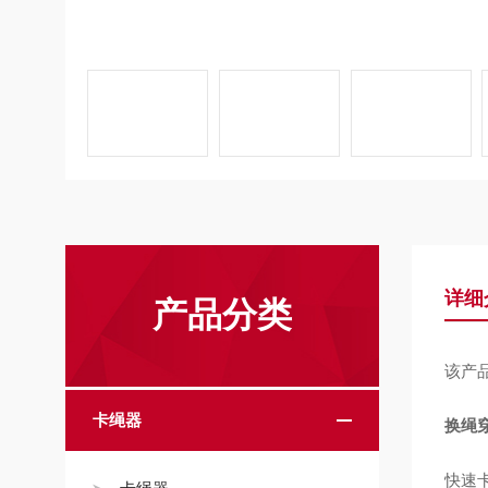
详细
产品分类
该产
卡绳器
换绳
快速