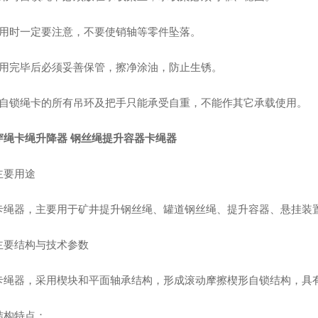
使用时一定要注意，不要使销轴等零件坠落。
使用完毕后必须妥善保管，擦净涂油，防止生锈。
本自锁绳卡的所有吊环及把手只能承受自重，不能作其它承载使用。
穿绳卡绳升降器 钢丝绳提升容器卡绳器
主要用途
卡绳器，主要用于矿井提升钢丝绳、罐道钢丝绳、提升容器、悬挂装
主要结构与技术参数
卡绳器，采用楔块和平面轴承结构，形成滚动摩擦楔形自锁结构，具
结构特点：