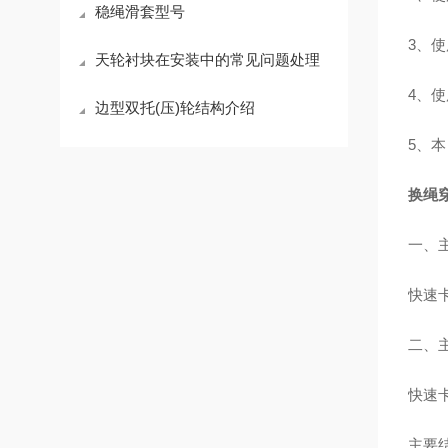
稳绳滑套型号
3、
天轮衬块在安装中的常见问题处理
4、
边型双托(压)轮结构介绍
5、
换绳
一、
快速
二、
快速
主要