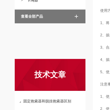
卡绳器
使用
查看全部产品
1、
2、
3、
4、
5、
技术文章
注意
1、
固定抱索器和脱挂抱索器区别
2、