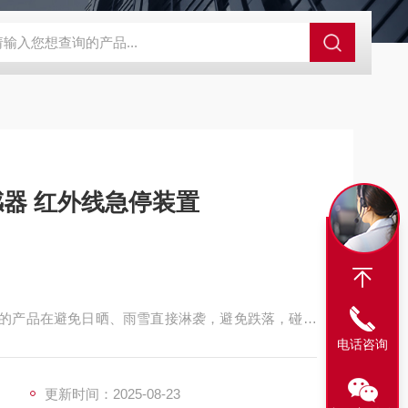
程开关KHXC24 井下机电设备
便携式移动液压系统总成 提升机
感器 红外线急停装置
后的产品在避免日晒、雨雪直接淋袭，避免跌落，碰撞
运输方式。
电话咨询
更新时间：2025-08-23