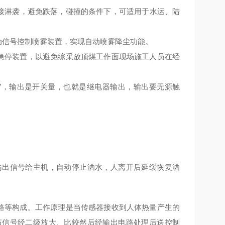
接淋袭，避免跌落，碰撞的条件下，可适用于水运、陆
动信号控制喷雾装置，实现自动喷雾降尘功能。
线急停装置，以避免综采放顶煤工作面现场施工人员在经
V
，
输出是开关量，也就是继电器输出
，
输出要无源触
输出信号给主机，自动停止洒水，人离开后延缓恢复洒
电路等构成。工作原理是当传感器接收到人体热量产生的
该信号经二级放大、比较然后经输出电路处理后送控制