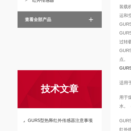
红外传感器
装载
运和
查看全部产品
GU
GU
过转
GUR
点。
GU
适用
技术文章
用于
水。
GUR5型热释红外传感器注意事项
GU
红外