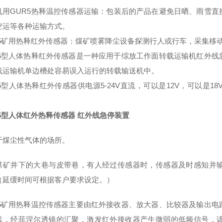
机用
GUR5热释温控传感器运输
：
包装后的产品在避免日晒、雨雪直
空运等各种运输方式。
R5矿用热释红外传感器
：
煤矿喷雾降尘设备探测行人或行车，采集移
R5型人体热释红外传感器是一种应用于综放工作面转载运输机红外
载运输机单边槽处容易误入运行的转载输送机中。
5型人体热释红外传感器供电源5-24V直流，可以是12V
，
可以是
18
R5型人体红外热释传感器 红外线急停装置
于煤尘性气体的场所。
煤矿井下的大巷与皮带巷，有人经过传感器时，传感器及时感知并
（延缓时间可根据客户要求设定。）
R5矿用热释温控传感器主要由红外接收器、放大器、比较器及输出
线，经菲涅尔透镜的汇聚，激发红外接收器产生微弱的低频信号，