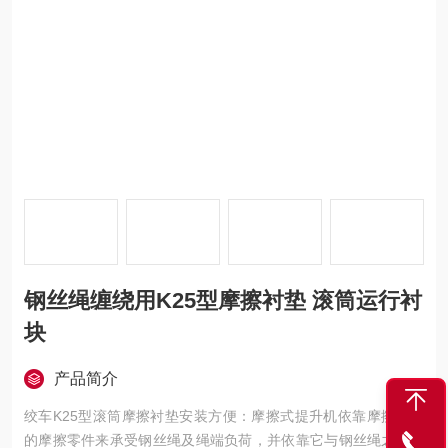
钢丝绳缠绕用K25型摩擦衬垫 滚筒运行衬
块
产品简介
绞车K25型滚筒摩擦衬垫安装方便：摩擦式提升机依靠摩擦轮上
的摩擦零件来承受钢丝绳及绳端负荷，并依靠它与钢丝绳之间的