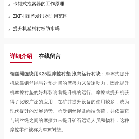
卡钳式抱索器的工作原理
ZKF-II压差发讯器适用范围
提升机塑料衬板防水吗
详细介绍
在线留言
钢丝绳缠绕用K25型摩擦衬垫 滚筒运行衬块
：
摩擦式提升
机依靠钢丝绳与衬垫之间的摩擦力来传递动力，因此提升
机摩擦衬垫的好坏影响着提升机的
运行
。摩擦式提升机获
得
了比较
广泛
的
应用，
在
矿井提升设备的
使用较多
，成为
现代提升的发展趋势。承受钢丝绳及绳端负荷，并依靠它
与钢丝绳之间的摩擦力来提升矿石运送人员和物料，这种
摩擦零件被称为摩擦衬垫。