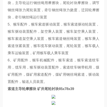
块，主导轮运行钢丝绳用摩擦块
，尾轮衬块摩擦块，
调节
钢丝绳张力
尾轮装置，
牵引钢丝绳
张力
挠度
，
迂回轮摩擦
块，牵引钢丝绳运行装置
5、
猴车配件
，
猴车索道驱动装置
，
猴车索道驱动轮
装置，
猴车驱动装置配件
，
架空乘人装置，猴车架空乘人装置，
猴车索道架空乘人装置，猴车索道钢丝绳装置，猴车乘人
索道张紧装置，猴车缆车驱动装置，尾轮装置，猴车载人
乘车运输装置
，
矿用猴车载人乘车装置
6、
矿用配件，猴车机械配件，猴车索道，猴车索道绞车
用，缆车用，猴车驱动装置配件，索道绞车钢带机用
，
煤
矿用配件
，
煤矿用
索道
配件
，
煤矿用钢丝绳索道
，
驱动装
置配件
，
输送人员装置。
索道主导轮摩擦块 矿井尾轮衬块85x78x39