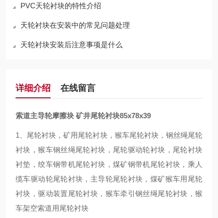
PVC天轮衬块的特性介绍
天轮衬块在安装中的常见问题处理
天轮衬块安装后注意事项是什么
详细介绍
在线留言
索道主导轮摩擦块 矿井尾轮衬块85x78x39
1、
尾轮衬块
，矿用
尾轮衬块
，
猴车尾轮衬块
，
钢丝绳
尾轮
衬块
，
猴车钢丝绳尾轮衬块
，
尾轮驱动轮衬块，
尾轮衬块
衬垫
，
绞车钢带机尾轮衬块
，
煤矿钢带机尾轮衬块
，
乘人
缆车驱动轮尾轮衬块
，
主导轮尾轮衬块
，
煤矿猴车用尾轮
衬块
，驱动装置尾轮衬块，猴车牵引钢丝绳尾轮衬块，猴
车架空索道用尾轮衬块