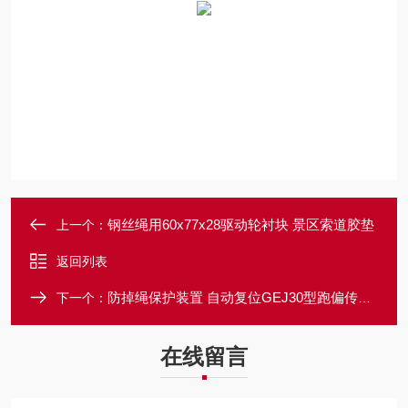
钢丝绳用60x77x28驱动轮衬块 景区索道胶垫
上一个：
返回列表
防掉绳保护装置 自动复位GEJ30型跑偏传感器
下一个：
在线留言