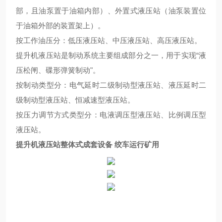
部，且油泵置于油箱内部）、外置式液压站（油泵装置位
于油箱外部的装置架上）。
按工作油压分：低压液压站、中压液压站、高压液压站。
提升机液压站是制动系统主要组成部分之一，用于实现
“
液
压松闸、碟形弹簧制动
"
。
按制动类型分：电气延时二级制动型液压站、液压延时二
级制动型液压站、恒减速型液压站。
按压力调节方式类型分：电液调压型液压站、比例调压型
液压站。
提升机液压站整体式成套设备 绞车运行矿用