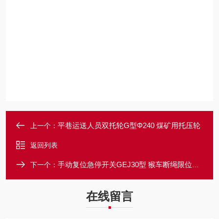
平巷运送人员双托轮G型Φ240 煤矿用托压轮
上一个：
返回列表
手动复位急停开关GEJ30型 猴车断绳限位开关
下一个：
在线留言