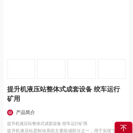
提升机液压站整体式成套设备 绞车运行
矿用
产品简介
提升机液压站整体式成套设备 绞车运行矿用
提升机液压站是制动系统主要组成部分之一，用于实现“液压松