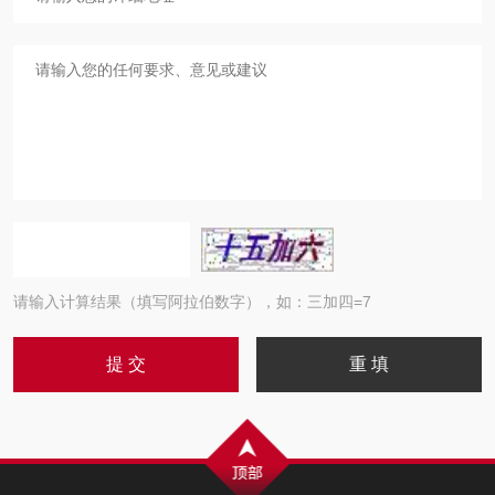
请输入计算结果（填写阿拉伯数字），如：三加四=7