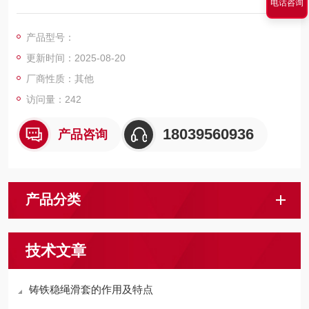
电话咨询
滑套、尼龙滑套、四氟树脂滑套、高分子滑套可替代铜件，金属
铁滑套，各类不锈钢配件。罐笼滑套，钢丝绳导向滑套，不易磨
产品型号：
损罐道，是矿山生产的配件产品。罐笼稳绳滑套钢丝绳导向套 多
更新时间：2025-08-20
种规格
厂商性质：其他
访问量：242
18039560936
产品咨询
产品分类
技术文章
铸铁稳绳滑套的作用及特点