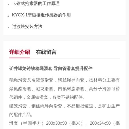
卡钳式抱索器的工作原理
KYCX-1型磁接近传感器的作用
过渡块安装方法
详细介绍
在线留言
矿井罐笼铸铁稳绳滑套 导向管滑套提升配件
稳绳滑套又名
罐笼滑套，
钢丝绳导向套，
按材料分主要有
聚氨酯滑套、尼龙滑套、四氟树脂
滑套、高分子滑套可替
代铜件，
金属铁滑套，各类
不锈钢配件。
罐笼滑套，钢丝绳导向滑套，不
易
磨损罐道，是矿山生产
的
配件
产品。
滑套（半圆半方）
200x30x90
（毫米）、
200x34x90
（毫